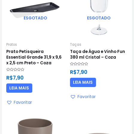
ESGOTADO
ESGOTADO
Pratos
Taças
Prato Petisqueira
Taça de Água e Vinho Fun
Essential Grande 31,9 x 9,6
380 ml Cristal – Coza
x 2,5 cm Preto – Coza
Avaliação
R$
7,90
0
Avaliação
de
R$
7,90
0
5
de
LEIA MAIS
5
LEIA MAIS
Favoritar
Favoritar