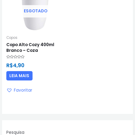
ESGOTADO
Copos
Copo Alto Cozy 400ml
Branco – Coza
Avaliação
R$
4,90
0
de
5
LEIA MAIS
Favoritar
Pesquisa