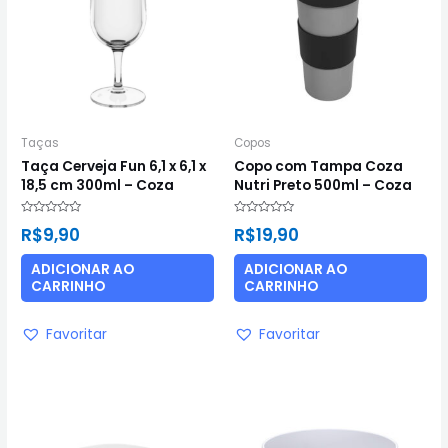
Taças
Copos
Taça Cerveja Fun 6,1 x 6,1 x
Copo com Tampa Coza
18,5 cm 300ml – Coza
Nutri Preto 500ml – Coza
Avaliação
Avaliação
R$
9,90
R$
19,90
0
0
de
de
5
5
ADICIONAR AO
ADICIONAR AO
CARRINHO
CARRINHO
Favoritar
Favoritar