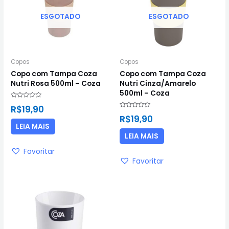
ESGOTADO
ESGOTADO
Copos
Copos
Copo com Tampa Coza
Copo com Tampa Coza
Nutri Rosa 500ml – Coza
Nutri Cinza/Amarelo
500ml – Coza
Avaliação
R$
19,90
0
Avaliação
de
R$
19,90
0
5
de
LEIA MAIS
5
LEIA MAIS
Favoritar
Favoritar