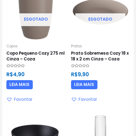
ESGOTADO
ESGOTADO
Copos
Pratos
Copo Pequeno Cozy 275 ml
Prato Sobremesa Cozy 18 x
Cinza – Coza
18 x 2 cm Cinza – Coza
Avaliação
Avaliação
R$
4,90
R$
9,90
0
0
de
de
5
5
LEIA MAIS
LEIA MAIS
Favoritar
Favoritar