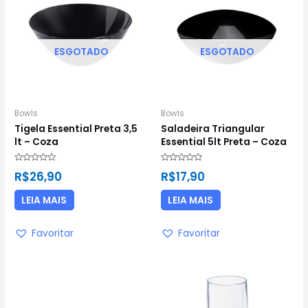
ESGOTADO
ESGOTADO
Bowls
Bowls
Tigela Essential Preta 3,5
Saladeira Triangular
lt – Coza
Essential 5lt Preta – Coza
Avaliação
Avaliação
R$
26,90
R$
17,90
0
0
de
de
5
5
LEIA MAIS
LEIA MAIS
Favoritar
Favoritar