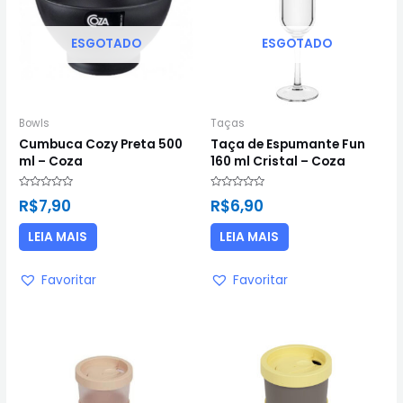
ESGOTADO
ESGOTADO
Bowls
Taças
Cumbuca Cozy Preta 500
Taça de Espumante Fun
ml – Coza
160 ml Cristal – Coza
Avaliação
Avaliação
R$
7,90
R$
6,90
0
0
de
de
5
5
LEIA MAIS
LEIA MAIS
Favoritar
Favoritar