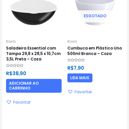
ESGOTADO
Bowls
Bowls
Saladeira Essential com
Cumbuca em Plástico Uno
Tampa 29,8 x 28,5 x 10,7cm
500ml Branca – Coza
3,5L Preta – Coza
Avaliação
R$
7,90
0
Avaliação
de
R$
38,90
0
5
de
LEIA MAIS
5
ADICIONAR AO
CARRINHO
Favoritar
Favoritar