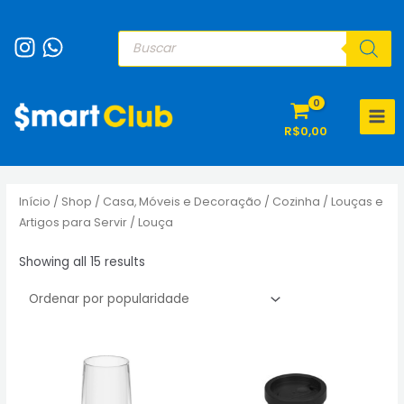
Ir
para
Pesquisar
produtos
o
conteúdo
MAI
R$
0,00
MEN
Início
/
Shop
/
Casa, Móveis e Decoração
/
Cozinha
/
Louças e
Artigos para Servir
/ Louça
Sorted
Showing all 15 results
by
popularity