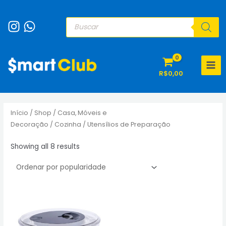
Ir
para
Pesquisar
produtos
o
conteúdo
MAI
R$
0,00
MEN
Início
/
Shop
/
Casa, Móveis e
Decoração
/
Cozinha
/ Utensílios de Preparação
Sorted
Showing all 8 results
by
popularity