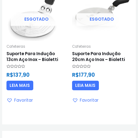
ESGOTADO
ESGOTADO
Cafeteiras
Cafeteiras
Suporte Para Indução
Suporte Para Indução
13cm Aço Inox – Bialetti
20cm Aço Inox – Bialetti
Avaliação
Avaliação
R$
137,90
R$
177,90
0
0
de
de
5
5
LEIA MAIS
LEIA MAIS
Favoritar
Favoritar