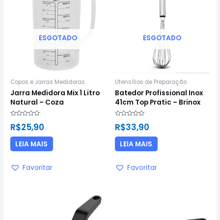
ESGOTADO
ESGOTADO
Copos e Jarras Medidoras
Utensílios de Preparação
Jarra Medidora Mix 1 Litro
Batedor Profissional Inox
Natural – Coza
41cm Top Pratic – Brinox
Avaliação
Avaliação
R$
25,90
R$
33,90
0
0
de
de
5
5
LEIA MAIS
LEIA MAIS
Favoritar
Favoritar