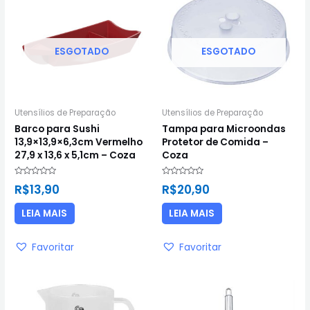
ESGOTADO
ESGOTADO
Utensílios de Preparação
Utensílios de Preparação
Barco para Sushi
Tampa para Microondas
13,9×13,9×6,3cm Vermelho
Protetor de Comida –
27,9 x 13,6 x 5,1cm – Coza
Coza
Avaliação
Avaliação
R$
13,90
R$
20,90
0
0
de
de
5
5
LEIA MAIS
LEIA MAIS
Favoritar
Favoritar