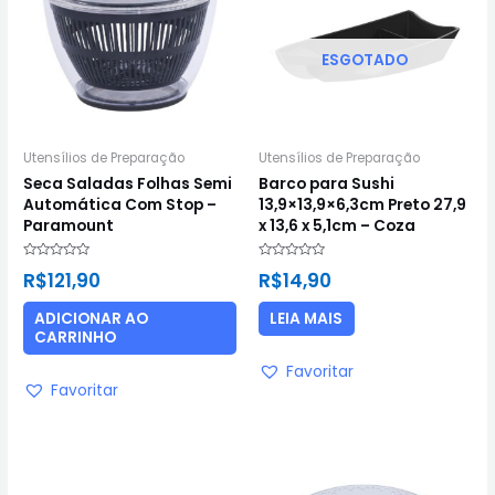
ESGOTADO
Utensílios de Preparação
Utensílios de Preparação
Seca Saladas Folhas Semi
Barco para Sushi
Automática Com Stop –
13,9×13,9×6,3cm Preto 27,9
Paramount
x 13,6 x 5,1cm – Coza
Avaliação
Avaliação
R$
121,90
R$
14,90
0
0
de
de
5
5
ADICIONAR AO
LEIA MAIS
CARRINHO
Favoritar
Favoritar