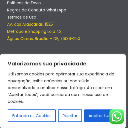
Políticas de Envio
Regras de Conduta WhatsApp
Termos de Uso
Av. das Araucárias, 1525
Metrópole Shopping Loja 42
Águas Claras, Brasília – DF, 71936-250
Valorizamos sua privacidade
Utilizamos cookies para aprimorar sua experiência de
navegação, exibir anúncios ou conteúdo
personalizado e analisar nosso tráfego. Ao clicar em
“Aceitar todos”, você concorda com nosso uso de
cookies.
Copyright © 2026 | SmartClub
Entenda os Cookies
Rejeitar
Aceitar tudo
Desenvolvido por SmartClub LTDA