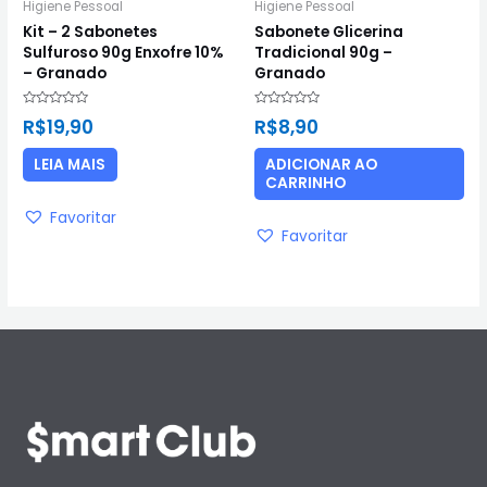
Higiene Pessoal
Higiene Pessoal
Kit – 2 Sabonetes
Sabonete Glicerina
Sulfuroso 90g Enxofre 10%
Tradicional 90g –
– Granado
Granado
Avaliação
Avaliação
R$
19,90
R$
8,90
0
0
de
de
5
5
LEIA MAIS
ADICIONAR AO
CARRINHO
Favoritar
Favoritar