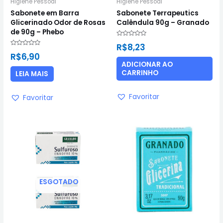
Higiene Pessoal
Higiene Pessoal
Sabonete em Barra
Sabonete Terrapeutics
Glicerinado Odor de Rosas
Calêndula 90g – Granado
de 90g – Phebo
Avaliação
R$
8,23
0
Avaliação
de
R$
6,90
0
5
de
ADICIONAR AO
5
CARRINHO
LEIA MAIS
Favoritar
Favoritar
ESGOTADO