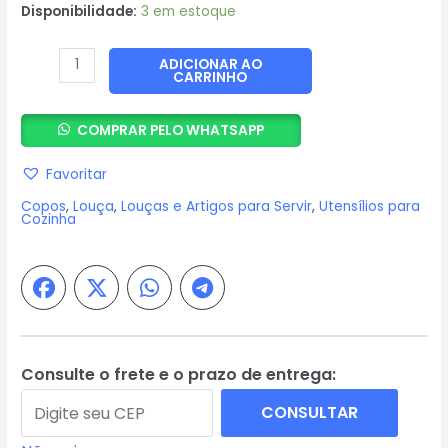
Disponibilidade:
3 em estoque
Copo
ADICIONAR AO
CARRINHO
com
Tampa
COMPRAR PELO WHATSAPP
Coza
Nutri
Favoritar
Preto
Copos
,
Louça
,
Louças e Artigos para Servir
,
Utensílios para
500ml
Cozinha
-
Coza
quantidade
Consulte o frete e o prazo de entrega:
CONSULTAR