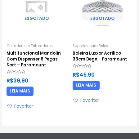
ESGOTADO
ESGOTADO
Cortadores e Trituradores
Suportes para Bolos
Multifuncional Mandolin
Boleira Luxxor Acrilico
Com Dispenser 6 Peças
33cm Bege – Paramount
Sort – Paramount
Avaliação
R$
45,90
0
Avaliação
de
R$
39,90
0
5
de
LEIA MAIS
5
LEIA MAIS
Favoritar
Favoritar