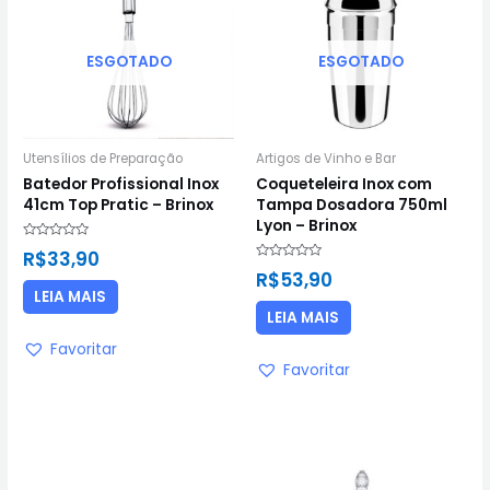
ESGOTADO
ESGOTADO
Utensílios de Preparação
Artigos de Vinho e Bar
Batedor Profissional Inox
Coqueteleira Inox com
41cm Top Pratic – Brinox
Tampa Dosadora 750ml
Lyon – Brinox
Avaliação
R$
33,90
0
Avaliação
de
R$
53,90
0
5
de
LEIA MAIS
5
LEIA MAIS
Favoritar
Favoritar