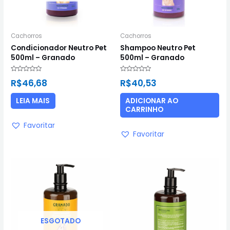
Cachorros
Cachorros
Condicionador Neutro Pet
Shampoo Neutro Pet
500ml – Granado
500ml – Granado
Avaliação
Avaliação
R$
46,68
R$
40,53
0
0
de
de
5
5
LEIA MAIS
ADICIONAR AO
CARRINHO
Favoritar
Favoritar
ESGOTADO