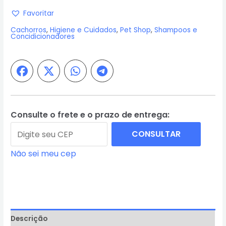
Pet
Favoritar
Brilho
Cachorros
,
Higiene e Cuidados
,
Pet Shop
,
Shampoos e
Intenso
Concidicionadores
Pelos
Escuros
500ml
-
Granado
quantidade
Consulte o frete e o prazo de entrega:
CONSULTAR
Não sei meu cep
Descrição