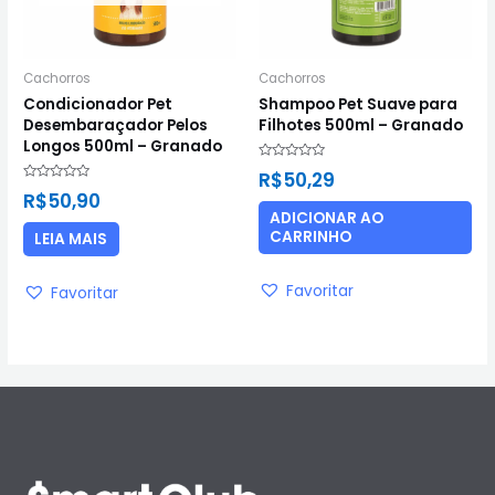
Cachorros
Cachorros
Condicionador Pet
Shampoo Pet Suave para
Desembaraçador Pelos
Filhotes 500ml – Granado
Longos 500ml – Granado
Avaliação
R$
50,29
0
Avaliação
de
R$
50,90
0
5
de
ADICIONAR AO
5
CARRINHO
LEIA MAIS
Favoritar
Favoritar