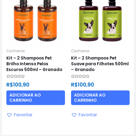
Cachorros
Cachorros
Kit – 2 Shampoos Pet
Kit – 2 Shampoos Pet
Brilho Intenso Pelos
Suave para Filhotes 500ml
Escuros 500ml – Granado
– Granado
Avaliação
Avaliação
R$
100,90
R$
100,90
0
0
de
de
5
5
ADICIONAR AO
ADICIONAR AO
CARRINHO
CARRINHO
Favoritar
Favoritar