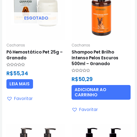
ESGOTADO
Cachorros
Cachorros
Pó Hemostático Pet 25g –
Shampoo Pet Brilho
Granado
Intenso Pelos Escuros
500ml – Granado
Avaliação
R$
55,34
0
Avaliação
de
R$
50,29
0
5
de
LEIA MAIS
5
ADICIONAR AO
CARRINHO
Favoritar
Favoritar