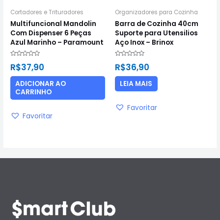
Cortadores e Trituradores
Organizadores para Cozinha
Multifuncional Mandolin
Barra de Cozinha 40cm
Com Dispenser 6 Peças
Suporte para Utensilios
Azul Marinho – Paramount
Aço Inox – Brinox
Avaliação
Avaliação
R$
37,90
R$
36,90
0
0
de
de
5
5
ADICIONAR AO
LEIA MAIS
CARRINHO
Favoritar
Favoritar