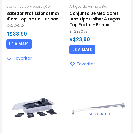
Utensílios de Preparação
Artigos de Vinho e Bar
Batedor Profissional Inox
Conjunto De Medidores
41cm Top Pratic – Brinox
Inox Tipo Colher 4 Peças
Top Pratic – Brinox
Avaliação
R$
33,90
0
Avaliação
de
R$
23,90
0
5
de
LEIA MAIS
5
LEIA MAIS
Favoritar
Favoritar
ESGOTADO