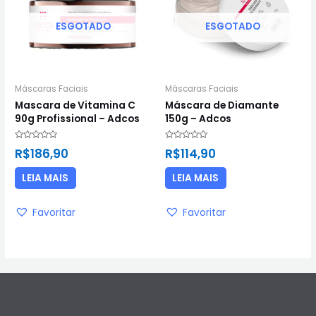
ESGOTADO
ESGOTADO
Máscaras Faciais
Máscaras Faciais
Mascara de Vitamina C
Máscara de Diamante
90g Profissional – Adcos
150g – Adcos
Avaliação
Avaliação
R$
186,90
R$
114,90
0
0
de
de
5
5
LEIA MAIS
LEIA MAIS
Favoritar
Favoritar