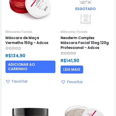
ESGOTADO
Máscaras Faciais
Máscaras Faciais
Máscara de Maça
Neoderm Complex
Vermelha 150g – Adcos
Máscara Facial 10ag 120g
Professional – Adcos
Avaliação
R$
134,90
0
Avaliação
de
R$
141,90
0
5
de
ADICIONAR AO
5
CARRINHO
LEIA MAIS
Favoritar
Favoritar