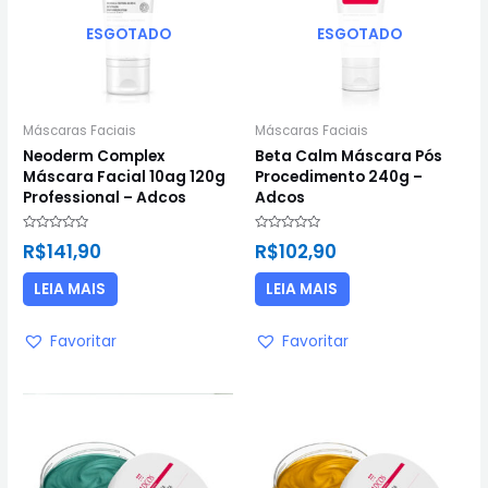
ESGOTADO
ESGOTADO
Máscaras Faciais
Máscaras Faciais
Neoderm Complex
Beta Calm Máscara Pós
Máscara Facial 10ag 120g
Procedimento 240g –
Professional – Adcos
Adcos
Avaliação
Avaliação
R$
141,90
R$
102,90
0
0
de
de
5
5
LEIA MAIS
LEIA MAIS
Favoritar
Favoritar