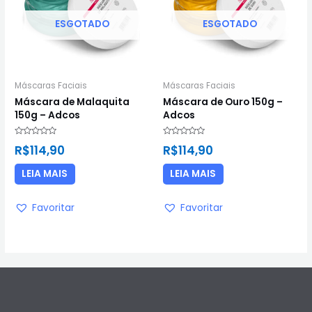
ESGOTADO
ESGOTADO
Máscaras Faciais
Máscaras Faciais
Máscara de Malaquita
Máscara de Ouro 150g –
150g – Adcos
Adcos
Avaliação
Avaliação
R$
114,90
R$
114,90
0
0
de
de
5
5
LEIA MAIS
LEIA MAIS
Favoritar
Favoritar