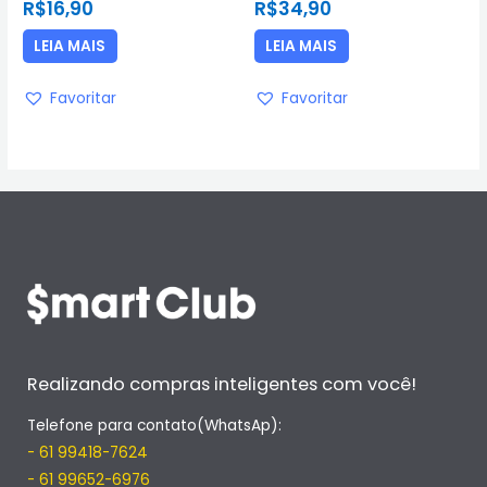
R$
16,90
R$
34,90
0
0
de
de
5
5
LEIA MAIS
LEIA MAIS
Favoritar
Favoritar
Realizando compras inteligentes com você!
Telefone para contato(WhatsAp):
- 61 99418-7624
- 61 99652-6976