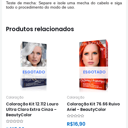
Teste de mecha: Separe e isole uma mecha do cabelo e siga
todo o procedimento do modo de uso.
Produtos relacionados
ESGOTADO
ESGOTADO
Coloração
Coloração
Coloração Kit 12.112 Louro
Coloração Kit 76.66 Ruivo
Ultra Claro Extra Cinza –
Ariel – BeautyColor
BeautyColor
Avaliação
R$
16,90
0
Avaliação
de