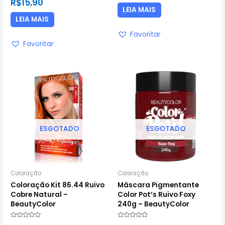
R$
15,90
0
5
de
LEIA MAIS
5
LEIA MAIS
Favoritar
Favoritar
ESGOTADO
ESGOTADO
Coloração
Coloração
Coloração Kit 86.44 Ruivo
Máscara Pigmentante
Cobre Natural –
Color Pot’s Ruivo Foxy
BeautyColor
240g – BeautyColor
Avaliação
Avaliação