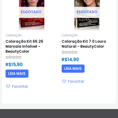
ESGOTADO
ESGOTADO
Coloração
Coloração
Coloração Kit 66.26
Coloração Kit 7.0 Louro
Marsala Infalivel –
Natural – BeautyColor
BeautyColor
Avaliação
R$
14,90
0
Avaliação
de
R$
15,90
0
5
de
LEIA MAIS
5
LEIA MAIS
Favoritar
Favoritar