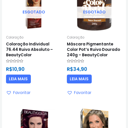
ESGOTADO
ESGOTADO
Coloração
Coloração
Coloração Individual
Máscara Pigmentante
76.44 Ruivo Absoluto –
Color Pot’s Ruivo Dourado
BeautyColor
240g – BeautyColor
Avaliação
Avaliação
R$
10,90
R$
34,90
0
0
de
de
5
5
LEIA MAIS
LEIA MAIS
Favoritar
Favoritar