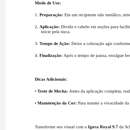
Modo de Uso:
1.
Preparação:
Em um recipiente não metálico, mis
2.
Aplicação:
Divida o cabelo em seções para facili
inicie pela nuca.
3.
Tempo de Ação:
Deixe a coloração agir conforme
4.
Finalização:
Após o tempo de pausa, enxágue bem 
Dicas Adicionais:
•
Teste de Mecha:
Antes da aplicação completa, real
•
Manutenção da Cor:
Para manter a vivacidade da c
Transforme seu visual com a
Igora Royal 9.7
da Sch