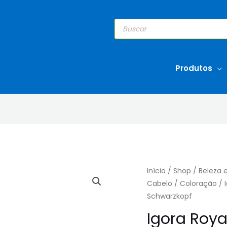
Pesquisar
produtos
Produtos
Início
/
Shop
/
Beleza 
Cabelo
/
Coloração
/ 
Schwarzkopf
Igora Royal