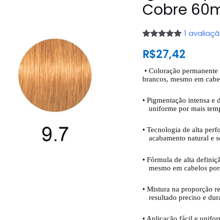
Cobre 60m
1
avaliaç
Avaliado
1
R$
27,42
como
5.00
de 5, com
baseado
•
Coloração permanente p
em
brancos, mesmo em cabelo
avaliação de
cliente
•
Pigmentação intensa e 
uniforme por mais tem
•
Tecnologia de alta per
acabamento natural e s
•
Fórmula de alta definiç
mesmo em cabelos por
•
Mistura na proporção 
resultado preciso e du
•
Aplicação fácil e unifor