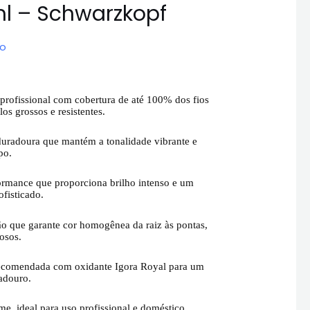
l – Schwarzkopf
ão
rofissional com cobertura de até 100% dos fios
s grossos e resistentes.
duradoura que mantém a tonalidade vibrante e
po.
formance que proporciona brilho intenso e um
ofisticado.
ão que garante cor homogênea da raiz às pontas,
osos.
recomendada com oxidante Igora Royal para um
radouro.
me, ideal para uso profissional e doméstico.