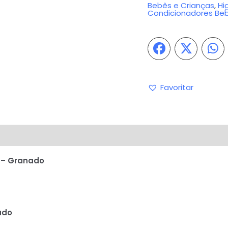
Bebês e Crianças
,
Hi
Condicionadores Be
Favoritar
iações (0)
Perguntas & Respostas
 – Granado
ado