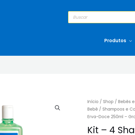
Pesquisar
produtos
Produtos
Início
/
Shop
/
Bebês e
Bebê
/
Shampoos e Co
Erva-Doce 250ml – Gr
Kit – 4 S