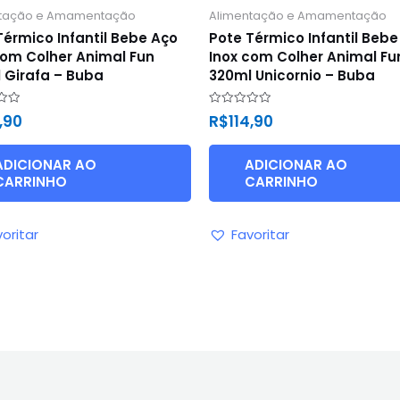
ntação e Amamentação
Alimentação e Amamentação
Térmico Infantil Bebe Aço
Pote Térmico Infantil Bebe
com Colher Animal Fun
Inox com Colher Animal Fu
 Girafa – Buba
320ml Unicornio – Buba
ão
Avaliação
4,90
R$
114,90
0
de
5
ADICIONAR AO
ADICIONAR AO
CARRINHO
CARRINHO
oritar
Favoritar