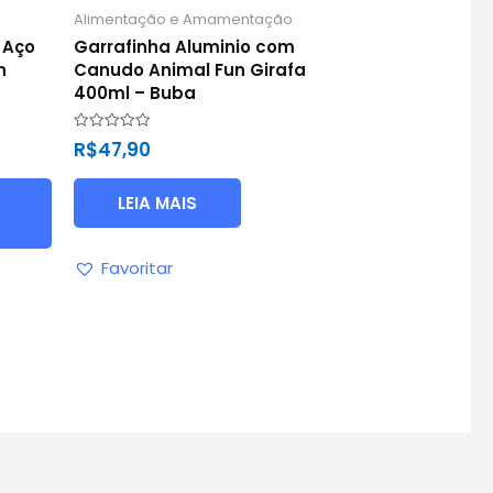
Alimentação e Amamentação
 Aço
Garrafinha Aluminio com
n
Canudo Animal Fun Girafa
400ml – Buba
Avaliação
R$
47,90
0
de
5
LEIA MAIS
Favoritar