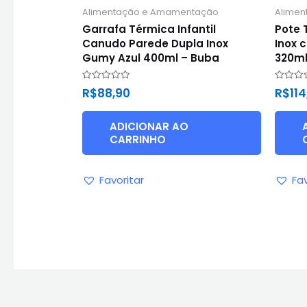
Alimentação e Amamentação
Alime
Garrafa Térmica Infantil
Pote 
Canudo Parede Dupla Inox
Inox 
Gumy Azul 400ml – Buba
320ml
Avaliação
Avaliaç
R$
88,90
R$
11
0
0
de
de
5
5
ADICIONAR AO
CARRINHO
Favoritar
Fav