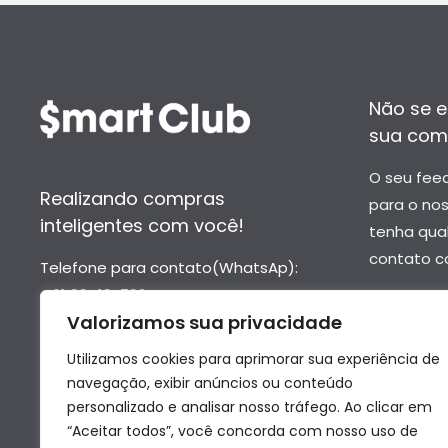
Não se e
sua com
O seu fee
Realizando compras
para o no
inteligentes com você!
tenha qua
contato c
Telefone para contato(WhatsAp):
- 61 99418-7624
–
contato
Valorizamos sua privacidade
- 61 99652-6976
–
suporte
Utilizamos cookies para aprimorar sua experiência de
navegação, exibir anúncios ou conteúdo
personalizado e analisar nosso tráfego. Ao clicar em
“Aceitar todos”, você concorda com nosso uso de