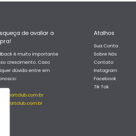
squeça de avaliar a
Atalhos
pra!
Sua Conta
dback é muito importante
Sobre Nós
sso crescimento. Caso
Contato
lquer dúvida entre em
Instagram
onosco:
Facebook
Tik Tok
@smartclub.com.br
@smartclub.com.br