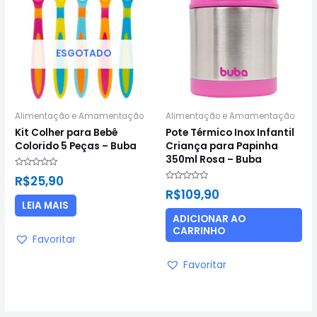
ESGOTADO
Alimentação e Amamentação
Alimentação e Amamentação
Kit Colher para Bebê
Pote Térmico Inox Infantil
Colorido 5 Peças – Buba
Criança para Papinha
350ml Rosa – Buba
Avaliação
R$
25,90
0
Avaliação
de
R$
109,90
0
5
de
LEIA MAIS
5
ADICIONAR AO
CARRINHO
Favoritar
Favoritar