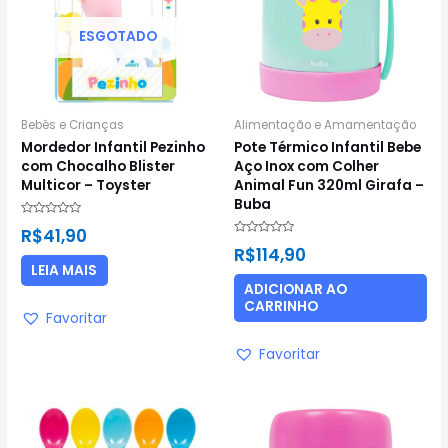
ESGOTADO
Bebês e Crianças
Alimentação e Amamentação
Mordedor Infantil Pezinho
Pote Térmico Infantil Bebe
com Chocalho Blister
Aço Inox com Colher
Multicor – Toyster
Animal Fun 320ml Girafa –
Buba
Avaliação
R$
41,90
0
Avaliação
de
R$
114,90
0
5
de
LEIA MAIS
5
ADICIONAR AO
CARRINHO
Favoritar
Favoritar