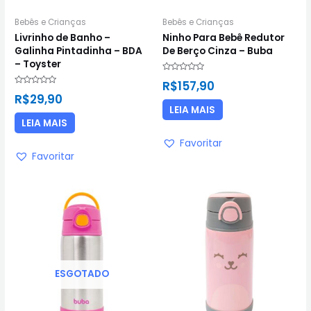
Bebês e Crianças
Bebês e Crianças
Livrinho de Banho –
Ninho Para Bebê Redutor
Galinha Pintadinha – BDA
De Berço Cinza – Buba
– Toyster
Avaliação
R$
157,90
0
Avaliação
de
R$
29,90
0
5
de
LEIA MAIS
5
LEIA MAIS
Favoritar
Favoritar
ESGOTADO