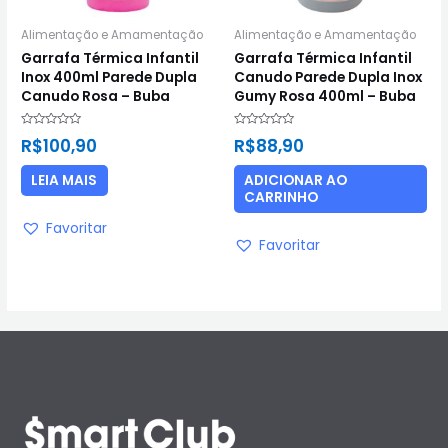
Alimentação e Amamentação
Alimentação e Amamentação
Garrafa Térmica Infantil
Garrafa Térmica Infantil
Inox 400ml Parede Dupla
Canudo Parede Dupla Inox
Canudo Rosa – Buba
Gumy Rosa 400ml – Buba
Avaliação
Avaliação
R$
100,90
R$
88,90
0
0
de
de
5
5
LEIA MAIS
ADICIONAR AO
CARRINHO
Favoritar
Favoritar