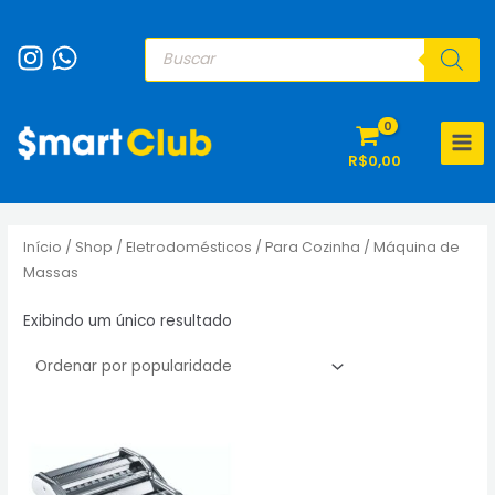
Ir
para
Pesquisar
produtos
o
conteúdo
MAI
R$
0,00
MEN
Início
/
Shop
/
Eletrodomésticos
/
Para Cozinha
/ Máquina de
Massas
Exibindo um único resultado