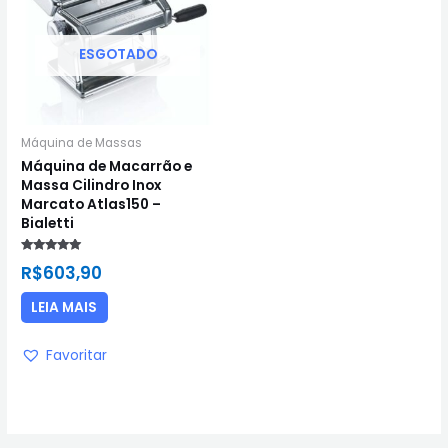
ESGOTADO
Máquina de Massas
Máquina de Macarrão e
Massa Cilindro Inox
Marcato Atlas150 –
Bialetti
Avaliação
R$
603,90
5.00
de 5
LEIA MAIS
Favoritar