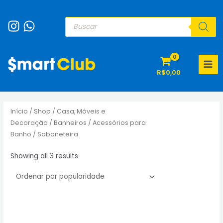
Ir
para
Pesquisar
produtos
o
conteúdo
MAI
R$
0,00
MEN
Início
/
Shop
/
Casa, Móveis e
Decoração
/
Banheiros
/
Acessórios para
Banho
/ Saboneteira
Sorted
Showing all 3 results
by
popularity