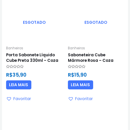
ESGOTADO
ESGOTADO
Banheiros
Banheiros
Porta Sabonete Líquido
Saboneteira Cube
Cube Preta 330ml – Coza
Mármore Rosa – Coza
Avaliação
Avaliação
R$
35,90
R$
15,90
0
0
de
de
5
5
LEIA MAIS
LEIA MAIS
Favoritar
Favoritar