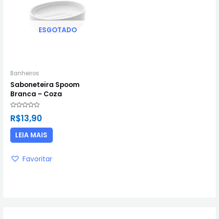
ESGOTADO
Banheiros
Saboneteira Spoom
Branca – Coza
Avaliação
R$
13,90
0
de
5
LEIA MAIS
Favoritar