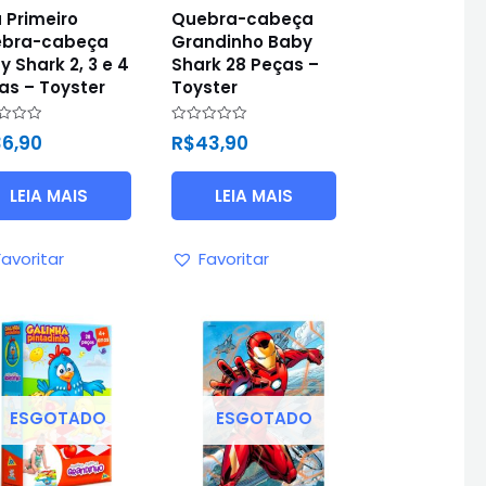
 Primeiro
Quebra-cabeça
bra-cabeça
Grandinho Baby
y Shark 2, 3 e 4
Shark 28 Peças –
as – Toyster
Toyster
ação
Avaliação
36,90
R$
43,90
0
de
5
LEIA MAIS
LEIA MAIS
Favoritar
Favoritar
ESGOTADO
ESGOTADO