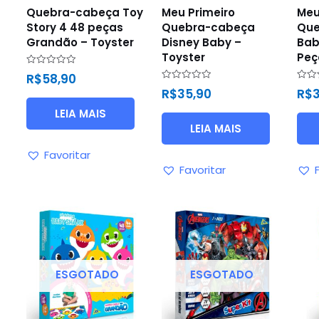
Quebra-cabeça Toy
Meu Primeiro
Meu
Story 4 48 peças
Quebra-cabeça
Que
Grandão – Toyster
Disney Baby –
Bab
Toyster
Peç
Avaliação
R$
58,90
0
Avaliação
Avali
R$
35,90
R$
de
0
0
5
de
de
LEIA MAIS
5
5
LEIA MAIS
Favoritar
Favoritar
ESGOTADO
ESGOTADO