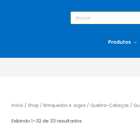
Pesquisar
produtos
Produtos
Início
/
Shop
/
Brinquedos e Jogos
/
Quebra-Cabeças
/ Qu
Sorted
Exibindo 1–32 de 33 resultados
by
popularity