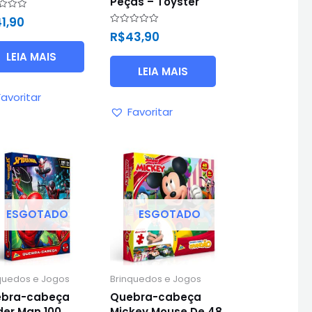
Peças – Toyster
ação
1,90
Avaliação
R$
43,90
0
de
LEIA MAIS
5
LEIA MAIS
Favoritar
Favoritar
ESGOTADO
ESGOTADO
quedos e Jogos
Brinquedos e Jogos
bra-cabeça
Quebra-cabeça
der Man 100
Mickey Mouse De 48