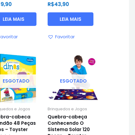
ação
Avaliação
39,90
R$
43,90
0
de
5
LEIA MAIS
LEIA MAIS
Favoritar
Favoritar
ESGOTADO
ESGOTADO
quedos e Jogos
Brinquedos e Jogos
bra-cabeca
Quebra-cabeça
ndão 48 Peças
Conhecendo O
os – Toyster
Sistema Solar 120