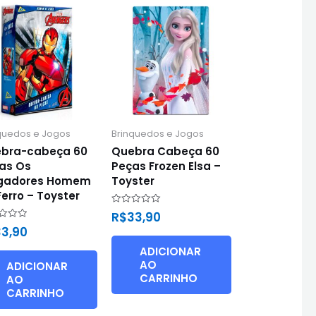
quedos e Jogos
Brinquedos e Jogos
bra-cabeça 60
Quebra Cabeça 60
as Os
Peças Frozen Elsa –
gadores Homem
Toyster
Ferro – Toyster
Avaliação
R$
33,90
0
ação
33,90
de
5
ADICIONAR
AO
ADICIONAR
CARRINHO
AO
CARRINHO