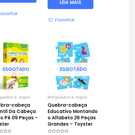
LEIA MAIS
Favoritar
Favoritar
ESGOTADO
ESGOTADO
quedos e Jogos
Brinquedos e Jogos
bra-cabeça
Quebra-cabeça
antil Da Cabeça
Educativo Montando
 o Pé 09 Peças –
o Alfabeto 26 Peças
ster
Grandes – Toyster