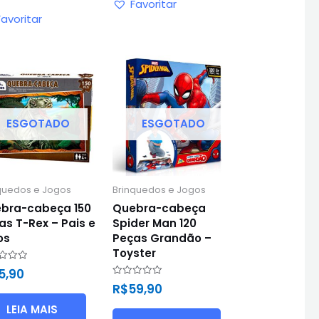
Favoritar
Favoritar
ESGOTADO
ESGOTADO
quedos e Jogos
Brinquedos e Jogos
bra-cabeça 150
Quebra-cabeça
as T-Rex – Pais e
Spider Man 120
os
Peças Grandão –
Toyster
ação
5,90
Avaliação
R$
59,90
0
de
LEIA MAIS
5