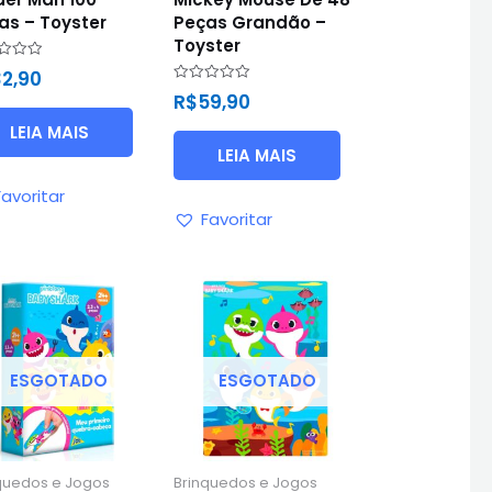
as – Toyster
Peças Grandão –
Toyster
ação
2,90
Avaliação
R$
59,90
0
de
LEIA MAIS
5
LEIA MAIS
Favoritar
Favoritar
ESGOTADO
ESGOTADO
quedos e Jogos
Brinquedos e Jogos