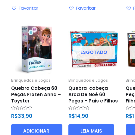
Favoritar
Favoritar
ESGOTADO
Brinquedos e Jogos
Brinquedos e Jogos
Brin
Quebra Cabeça 60
Quebra-cabeça
Que
Peças Frozen Anna –
Arca De Noé 60
Peç
Toyster
Peças – Pais e Filhos
Filh
Avaliação
Avaliação
Avali
R$
33,90
R$
14,90
R$
1
0
0
0
de
de
de
5
5
5
ADICIONAR
LEIA MAIS