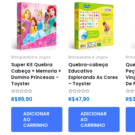
Brinquedos e Jogos
Brinquedos e Jogos
Brin
Super Kit Quebra
Quebra-cabeça
Que
Cabeça + Memoria +
Educativo
Peç
Domino Princesas –
Explorando As Cores
Vin
Toyster
– Toyster
De 
Avaliação
Avaliação
Avali
R$
86,90
R$
47,90
R$
0
0
0
de
de
de
5
5
5
ADICIONAR
ADICIONAR
AO
AO
CARRINHO
CARRINHO