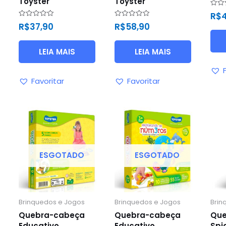
Toyster
Toyster
Avali
R$
4
0
Avaliação
Avaliação
R$
37,90
R$
58,90
de
0
0
5
de
de
5
5
LEIA MAIS
LEIA MAIS
Favoritar
Favoritar
ESGOTADO
ESGOTADO
Brinquedos e Jogos
Brinquedos e Jogos
Brin
Quebra-cabeça
Quebra-cabeça
Que
Educativo
Educativo
Spi