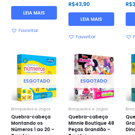
Avaliação
Avali
R$
43,90
R$
de
0
0
5
de
de
LEIA MAIS
5
5
LEIA MAIS
Favoritar
Favoritar
ESGOTADO
ESGOTADO
Brinquedos e Jogos
Brinquedos e Jogos
Brin
Quebra-cabeça
Quebra-cabeça
Que
Montando os
Minnie Boutique 48
Gra
Números 1 ao 20 –
Peças Grandão –
Din