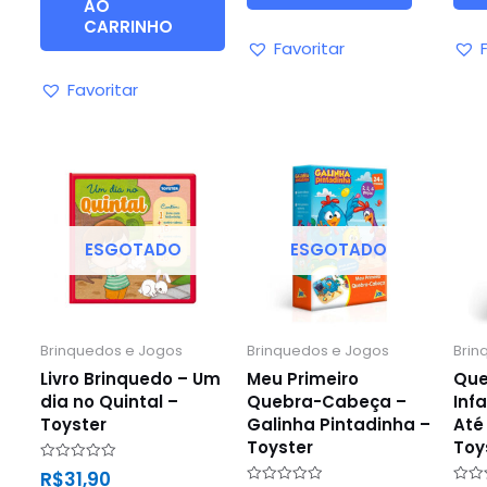
AO
CARRINHO
Favoritar
Favoritar
ESGOTADO
ESGOTADO
Brinquedos e Jogos
Brinquedos e Jogos
Brin
Livro Brinquedo – Um
Meu Primeiro
Que
dia no Quintal –
Quebra-Cabeça –
Inf
Toyster
Galinha Pintadinha –
Até
Toyster
Toy
Avaliação
R$
31,90
0