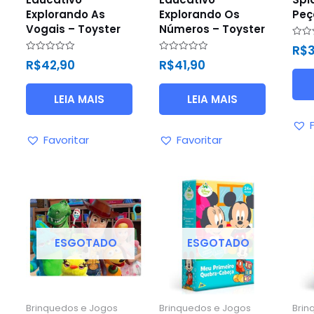
Explorando As
Explorando Os
Peç
Vogais – Toyster
Números – Toyster
Avali
R$
3
0
Avaliação
Avaliação
R$
42,90
R$
41,90
de
0
0
5
de
de
5
5
LEIA MAIS
LEIA MAIS
Favoritar
Favoritar
ESGOTADO
ESGOTADO
Brinquedos e Jogos
Brinquedos e Jogos
Brin