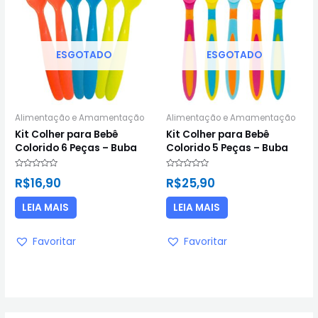
ESGOTADO
ESGOTADO
Alimentação e Amamentação
Alimentação e Amamentação
Kit Colher para Bebê
Kit Colher para Bebê
Colorido 6 Peças – Buba
Colorido 5 Peças – Buba
Avaliação
Avaliação
R$
16,90
R$
25,90
0
0
de
de
5
5
LEIA MAIS
LEIA MAIS
Favoritar
Favoritar