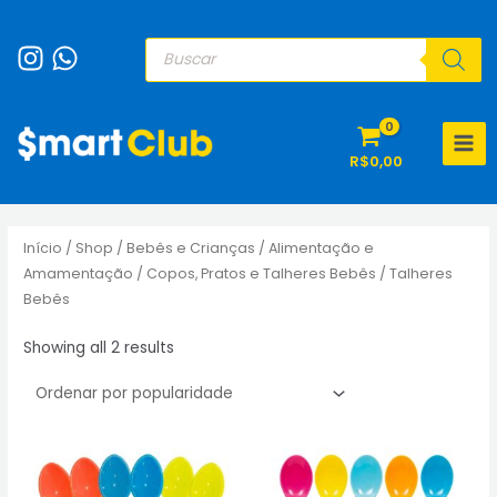
Ir
para
Pesquisar
produtos
o
conteúdo
MAI
R$
0,00
MEN
Início
/
Shop
/
Bebês e Crianças
/
Alimentação e
Amamentação
/
Copos, Pratos e Talheres Bebês
/ Talheres
Bebês
Sorted
Showing all 2 results
by
popularity