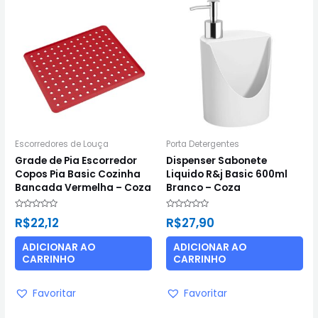
Escorredores de Louça
Porta Detergentes
Grade de Pia Escorredor
Dispenser Sabonete
Copos Pia Basic Cozinha
Liquido R&j Basic 600ml
Bancada Vermelha – Coza
Branco – Coza
Avaliação
Avaliação
R$
22,12
R$
27,90
0
0
de
de
5
5
ADICIONAR AO
ADICIONAR AO
CARRINHO
CARRINHO
Favoritar
Favoritar