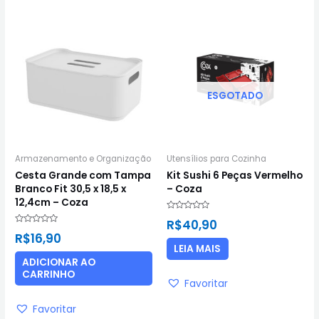
ESGOTADO
Armazenamento e Organização
Utensílios para Cozinha
Cesta Grande com Tampa
Kit Sushi 6 Peças Vermelho
Branco Fit 30,5 x 18,5 x
– Coza
12,4cm – Coza
Avaliação
R$
40,90
0
Avaliação
de
R$
16,90
0
5
de
LEIA MAIS
5
ADICIONAR AO
CARRINHO
Favoritar
Favoritar