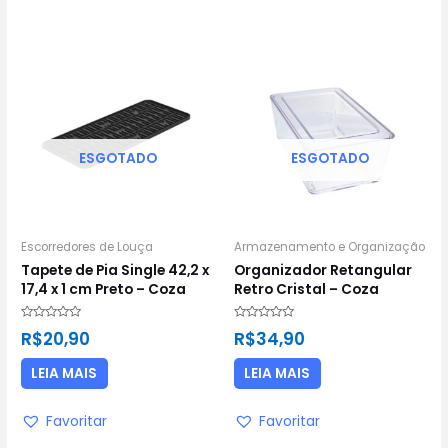
ESGOTADO
ESGOTADO
Escorredores de Louça
Armazenamento e Organização
Tapete de Pia Single 42,2 x
Organizador Retangular
17,4 x 1 cm Preto – Coza
Retro Cristal – Coza
Avaliação
Avaliação
R$
20,90
R$
34,90
0
0
de
de
5
5
LEIA MAIS
LEIA MAIS
Favoritar
Favoritar