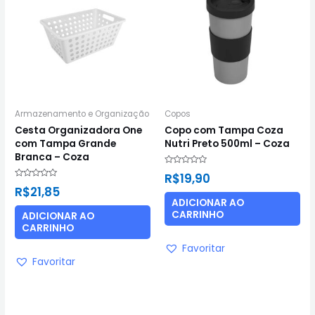
Armazenamento e Organização
Copos
Cesta Organizadora One
Copo com Tampa Coza
com Tampa Grande
Nutri Preto 500ml – Coza
Branca – Coza
Avaliação
R$
19,90
0
Avaliação
de
R$
21,85
0
5
de
ADICIONAR AO
5
CARRINHO
ADICIONAR AO
CARRINHO
Favoritar
Favoritar