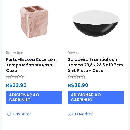
Banheiros
Bowls
Porta-Escova Cube com
Saladeira Essential com
Tampa Mármore Rosa –
Tampa 29,8 x 28,5 x 10,7cm
Coza
3,5L Preta – Coza
Avaliação
Avaliação
R$
33,90
R$
38,90
0
0
de
de
5
5
ADICIONAR AO
ADICIONAR AO
CARRINHO
CARRINHO
Favoritar
Favoritar