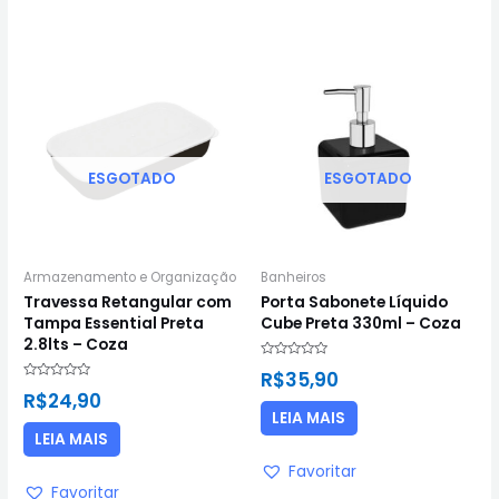
ESGOTADO
ESGOTADO
Armazenamento e Organização
Banheiros
Travessa Retangular com
Porta Sabonete Líquido
Tampa Essential Preta
Cube Preta 330ml – Coza
2.8lts – Coza
Avaliação
R$
35,90
0
Avaliação
de
R$
24,90
0
5
de
LEIA MAIS
5
LEIA MAIS
Favoritar
Favoritar