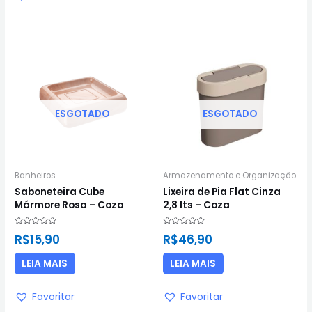
ESGOTADO
ESGOTADO
Banheiros
Armazenamento e Organização
Saboneteira Cube
Lixeira de Pia Flat Cinza
Mármore Rosa – Coza
2,8 lts – Coza
Avaliação
Avaliação
R$
15,90
R$
46,90
0
0
de
de
5
5
LEIA MAIS
LEIA MAIS
Favoritar
Favoritar