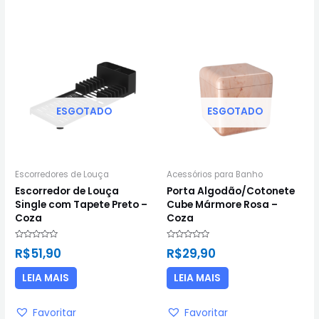
ESGOTADO
ESGOTADO
Escorredores de Louça
Acessórios para Banho
Escorredor de Louça
Porta Algodão/Cotonete
Single com Tapete Preto –
Cube Mármore Rosa –
Coza
Coza
Avaliação
Avaliação
R$
51,90
R$
29,90
0
0
de
de
5
5
LEIA MAIS
LEIA MAIS
Favoritar
Favoritar