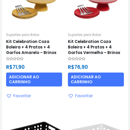
Suportes para Bolos
Suportes para Bolos
Kit Celebration Coza
Kit Celebration Coza
Boleira + 4 Pratos + 4
Boleira + 4 Pratos + 4
Garfos Amarelo – Brinox
Garfos Vermelho – Brinox
Avaliação
Avaliação
R$
71,90
R$
76,90
0
0
de
de
5
5
ADICIONAR AO
ADICIONAR AO
CARRINHO
CARRINHO
Favoritar
Favoritar