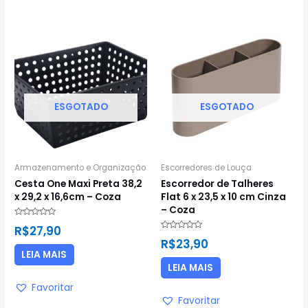
ESGOTADO
ESGOTADO
Armazenamento e Organização
Escorredores de Louça
Cesta One Maxi Preta 38,2
Escorredor de Talheres
x 29,2 x 16,6cm – Coza
Flat 6 x 23,5 x 10 cm Cinza
– Coza
Avaliação
R$
27,90
0
Avaliação
de
R$
23,90
0
5
de
LEIA MAIS
5
LEIA MAIS
Favoritar
Favoritar