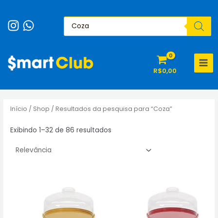
Ir
para
Pesquisar
produtos
o
conteúdo
MAI
R$
0,00
MEN
Início
/
Shop
/ Resultados da pesquisa para “Coza”
Sorted
Exibindo 1–32 de 86 resultados
by
popularity