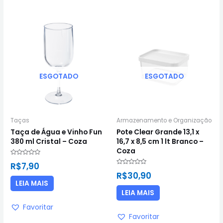
ESGOTADO
ESGOTADO
Taças
Armazenamento e Organização
Taça de Água e Vinho Fun
Pote Clear Grande 13,1 x
380 ml Cristal – Coza
16,7 x 8,5 cm 1 lt Branco –
Coza
Avaliação
R$
7,90
0
Avaliação
de
R$
30,90
0
5
de
LEIA MAIS
5
LEIA MAIS
Favoritar
Favoritar