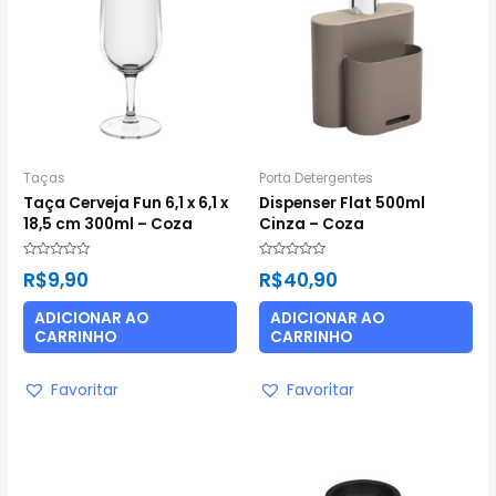
Taças
Porta Detergentes
Taça Cerveja Fun 6,1 x 6,1 x
Dispenser Flat 500ml
18,5 cm 300ml – Coza
Cinza – Coza
Avaliação
Avaliação
R$
9,90
R$
40,90
0
0
de
de
5
5
ADICIONAR AO
ADICIONAR AO
CARRINHO
CARRINHO
Favoritar
Favoritar