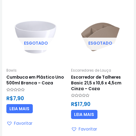
ESGOTADO
ESGOTADO
Bowls
Escorredores de Louça
Cumbuca em Plástico Uno
Escorredor de Talheres
500ml Branca – Coza
Basic 21,5 x 10,6 x 4,5cm
Cinza – Coza
Avaliação
R$
7,90
0
Avaliação
de
R$
17,90
0
5
de
LEIA MAIS
5
LEIA MAIS
Favoritar
Favoritar