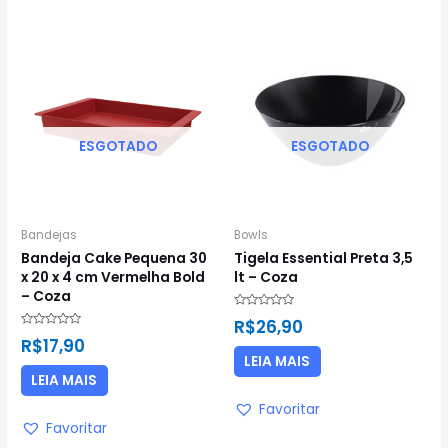
ESGOTADO
ESGOTADO
Bandejas
Bowls
Bandeja Cake Pequena 30
Tigela Essential Preta 3,5
x 20 x 4 cm Vermelha Bold
lt – Coza
– Coza
Avaliação
R$
26,90
0
Avaliação
de
R$
17,90
0
5
de
LEIA MAIS
5
LEIA MAIS
Favoritar
Favoritar