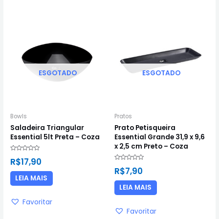
ESGOTADO
ESGOTADO
Bowls
Pratos
Saladeira Triangular
Prato Petisqueira
Essential 5lt Preta – Coza
Essential Grande 31,9 x 9,6
x 2,5 cm Preto – Coza
Avaliação
R$
17,90
0
Avaliação
de
R$
7,90
0
5
de
LEIA MAIS
5
LEIA MAIS
Favoritar
Favoritar