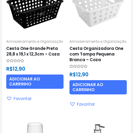
Armazenamento e Organização
Armazenamento e Organização
Cesta One Grande Preta
Cesta Organizadora One
28,8 x 19,1 x 12,3cm – Coza
com Tampa Pequena
Branca – Coza
Avaliação
R$
12,90
0
Avaliação
de
R$
12,90
0
5
de
ADICIONAR AO
5
CARRINHO
ADICIONAR AO
CARRINHO
Favoritar
Favoritar