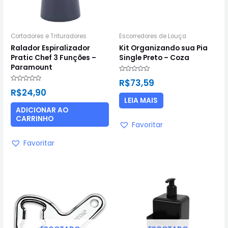
Cortadores e Trituradores
Escorredores de Louça
Ralador Espiralizador
Kit Organizando sua Pia
Pratic Chef 3 Funções –
Single Preto – Coza
Paramount
Avaliação
R$
73,59
0
Avaliação
de
R$
24,90
0
5
de
LEIA MAIS
5
ADICIONAR AO
CARRINHO
Favoritar
Favoritar