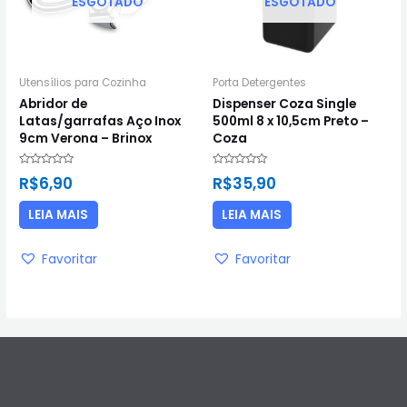
ESGOTADO
ESGOTADO
Utensílios para Cozinha
Porta Detergentes
Abridor de
Dispenser Coza Single
Latas/garrafas Aço Inox
500ml 8 x 10,5cm Preto –
9cm Verona – Brinox
Coza
Avaliação
Avaliação
R$
6,90
R$
35,90
0
0
de
de
5
5
LEIA MAIS
LEIA MAIS
Favoritar
Favoritar