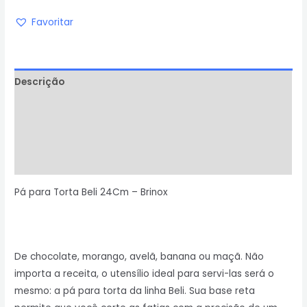
Favoritar
Descrição
Informação adicional
Avaliações (0)
Perguntas & Respostas
Pá para Torta Beli 24Cm – Brinox
De chocolate, morango, avelã, banana ou maçã. Não
importa a receita, o utensílio ideal para servi-las será o
mesmo: a pá para torta da linha Beli. Sua base reta