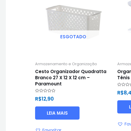
ESGOTADO
Armazenamento e Organização
Armaz
Cesto Organizador Quadratta
Organ
Branco 27 X 12 X 12 cm –
Tênis
Paramount
Avaliaç
R$
8,
0
Avaliação
R$
12,90
de
0
5
de
5
LEIA MAIS
Fav
Favoritar