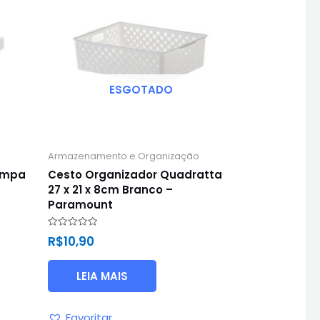
ESGOTADO
Armazenamento e Organização
ampa
Cesto Organizador Quadratta
27 x 21 x 8cm Branco –
Paramount
Avaliação
R$
10,90
0
de
5
LEIA MAIS
Favoritar