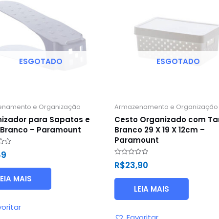
ESGOTADO
ESGOTADO
enamento e Organização
Armazenamento e Organização
izador para Sapatos e
Cesto Organizado com T
 Branco – Paramount
Branco 29 X 19 X 12cm –
Paramount
ão
49
Avaliação
R$
23,90
0
de
LEIA MAIS
5
LEIA MAIS
oritar
Favoritar