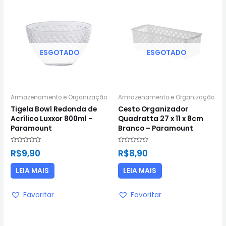
ESGOTADO
ESGOTADO
Armazenamento e Organização
Armazenamento e Organização
Tigela Bowl Redonda de
Cesto Organizador
Acrílico Luxxor 800ml –
Quadratta 27 x 11 x 8cm
Paramount
Branco – Paramount
Avaliação
Avaliação
R$
9,90
R$
8,90
0
0
de
de
5
5
LEIA MAIS
LEIA MAIS
Favoritar
Favoritar