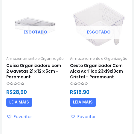
ESGOTADO
ESGOTADO
Armazenamento e Organização
Armazenamento e Organização
Caixa Organizadora com
Cesto Organizador Com
2 Gavetas 21 x 12 x 5cm –
Alca Acrílico 23x19x10cm
Paramount
Cristal – Paramount
Avaliação
Avaliação
R$
28,90
R$
16,90
0
0
de
de
5
5
LEIA MAIS
LEIA MAIS
Favoritar
Favoritar