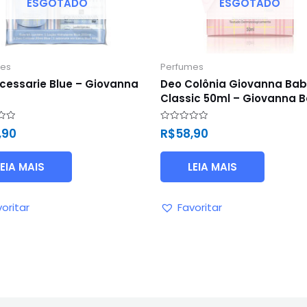
ESGOTADO
ESGOTADO
mes
Perfumes
ecessarie Blue – Giovanna
Deo Colônia Giovanna Ba
Classic 50ml – Giovanna 
ão
Avaliação
,90
R$
58,90
0
de
5
LEIA MAIS
LEIA MAIS
oritar
Favoritar