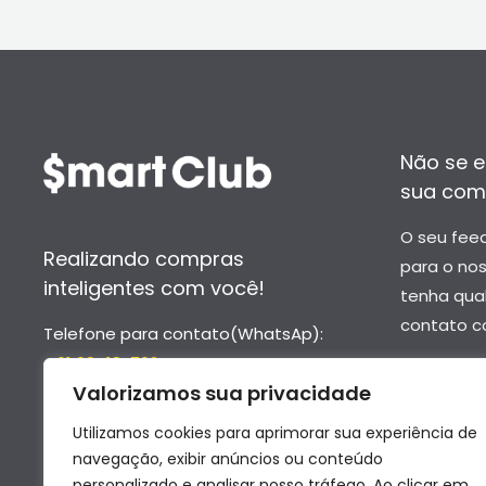
Não se e
sua com
O seu fee
Realizando compras
para o no
inteligentes com você!
tenha qua
contato c
Telefone para contato(WhatsAp):
- 61 99418-7624
–
contato
Valorizamos sua privacidade
- 61 99652-6976
–
suporte
Utilizamos cookies para aprimorar sua experiência de
navegação, exibir anúncios ou conteúdo
personalizado e analisar nosso tráfego. Ao clicar em