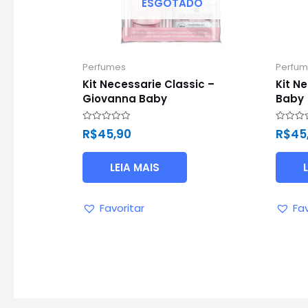
ESGOTADO
Perfumes
Perfu
Kit Necessarie Classic –
Kit N
Giovanna Baby
Baby
Avaliação
Avaliaç
R$
45,90
R$
45
0
0
de
de
5
5
LEIA MAIS
Favoritar
Fav