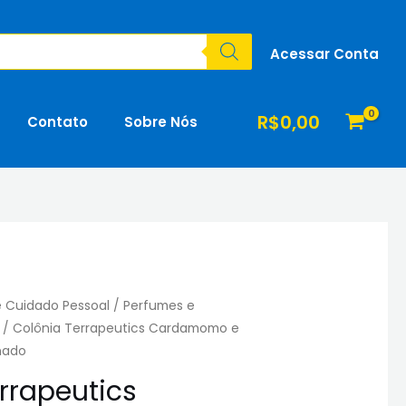
Cardamomo
e
Acessar Conta
Gengibre
230ml
-
R$
0,00
Contato
Sobre Nós
Granado
quantidade
e Cuidado Pessoal
/
Perfumes e
/ Colônia Terrapeutics Cardamomo e
nado
rrapeutics