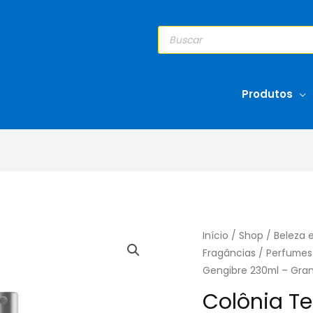
Pesquisar
produtos
Produtos
Início
/
Shop
/
Beleza 
Fragâncias
/
Perfumes
Gengibre 230ml – Gra
Colônia Te