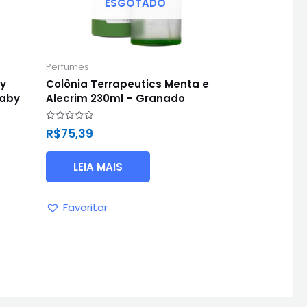
ESGOTADO
Perfumes
by
Colônia Terrapeutics Menta e
Baby
Alecrim 230ml – Granado
Avaliação
R$
75,39
0
de
5
LEIA MAIS
Favoritar