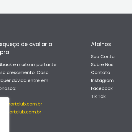
squeça de avaliar a
Atalhos
pra!
Sua Conta
dback é muito importante
Sobre Nós
sso crescimento. Caso
Contato
lquer dúvida entre em
Instagram
onosco:
Facebook
Tik Tok
@smartclub.com.br
@smartclub.com.br