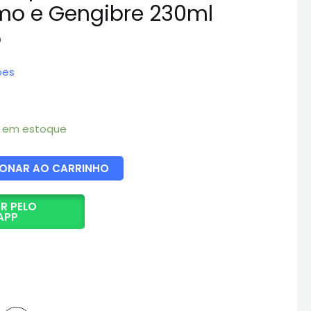
o e Gengibre 230ml
o
ões
3 em estoque
IONAR AO CARRINHO
R PELO
APP