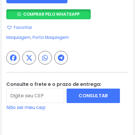
de
Cosméticos
COMPRAR PELO WHATSAPP
22
X
Favoritar
12,5
Maquiagem
,
Porta Maquiagem
X
8
cm
-
Paramount
quantidade
Consulte o frete e o prazo de entrega:
CONSULTAR
Não sei meu cep