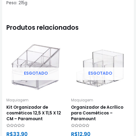
Peso: 215g
Produtos relacionados
ESGOTADO
ESGOTADO
Maquiagem
Maquiagem
Kit Organizador de
Organizador de Acrílico
cosméticos 12,5 X 11,5 X 12
para Cosméticos –
CM – Paramount
Paramount
Avaliação
Avaliação
R$
33,90
R$
12,90
0
0