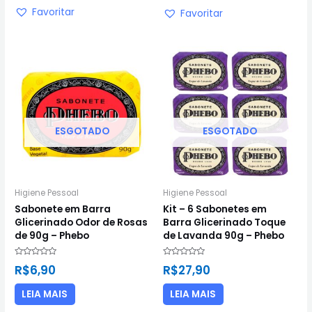
Favoritar
Favoritar
ESGOTADO
ESGOTADO
Higiene Pessoal
Higiene Pessoal
Sabonete em Barra
Kit – 6 Sabonetes em
Glicerinado Odor de Rosas
Barra Glicerinado Toque
de 90g – Phebo
de Lavanda 90g – Phebo
Avaliação
Avaliação
R$
6,90
R$
27,90
0
0
de
de
5
5
LEIA MAIS
LEIA MAIS