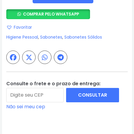
-
6
COMPRAR PELO WHATSAPP
Sabonetes
Terrapeutics
Favoritar
Calêndula
Higiene Pessoal
,
Sabonetes
,
Sabonetes Sólidos
90g
-
Granado
quantidade
Consulte o frete e o prazo de entrega:
CONSULTAR
Não sei meu cep