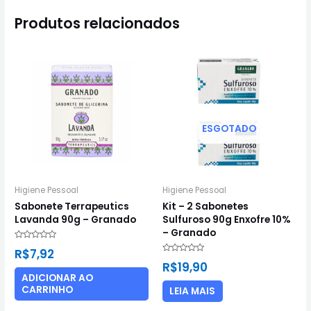
Produtos relacionados
ESGOTADO
Higiene Pessoal
Higiene Pessoal
Sabonete Terrapeutics
Kit – 2 Sabonetes
Lavanda 90g – Granado
Sulfuroso 90g Enxofre 10%
– Granado
Avaliação
R$
7,92
0
Avaliação
de
R$
19,90
0
5
de
ADICIONAR AO
5
CARRINHO
LEIA MAIS