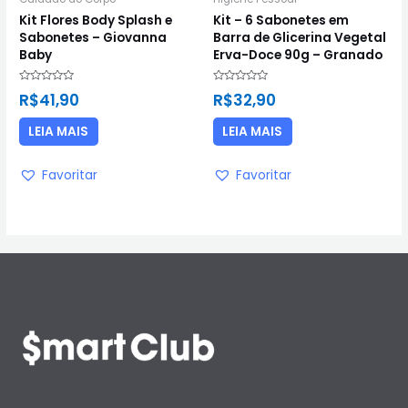
Kit Flores Body Splash e
Kit – 6 Sabonetes em
Sabonetes – Giovanna
Barra de Glicerina Vegetal
Baby
Erva-Doce 90g – Granado
Avaliação
Avaliação
R$
41,90
R$
32,90
0
0
de
de
5
5
LEIA MAIS
LEIA MAIS
Favoritar
Favoritar