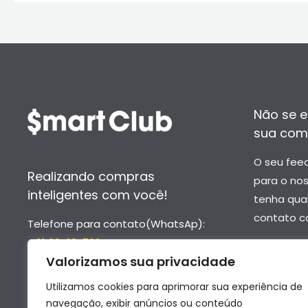
Não se e
sua com
O seu fee
Realizando compras
para o no
inteligentes com você!
tenha qua
contato c
Telefone para contato(WhatsAp):
- 61 99418-7624
–
contato
Valorizamos sua privacidade
- 61 99652-6976
–
suporte
Utilizamos cookies para aprimorar sua experiência de
navegação, exibir anúncios ou conteúdo