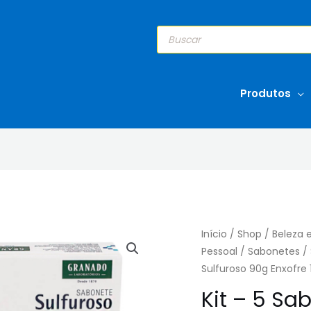
Pesquisar
produtos
Produtos
Início
/
Shop
/
Beleza 
Pessoal
/
Sabonetes
/
Sulfuroso 90g Enxofre
Kit – 5 Sa