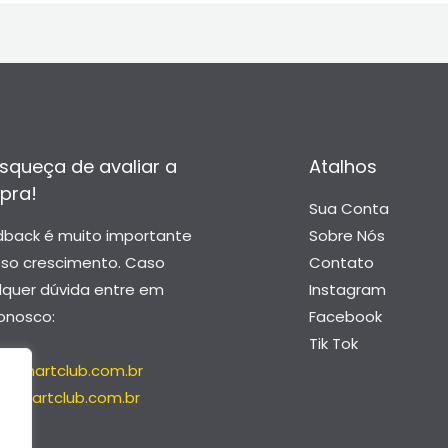
squeça de avaliar a
Atalhos
pra!
Sua Conta
dback é muito importante
Sobre Nós
sso crescimento. Caso
Contato
lquer dúvida entre em
Instagram
onosco:
Facebook
Tik Tok
@smartclub.com.br
@smartclub.com.br