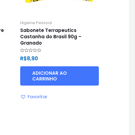
Higiene Pessoal
re
Sabonete Terrapeutics
Castanha do Brasil 90g –
Granado
Avaliação
R$
8,90
0
de
5
ADICIONAR AO
CARRINHO
Favoritar