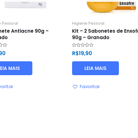
e Pessoal
Higiene Pessoal
ete Antiacne 90g –
Kit – 2 Sabonetes de Enxof
ado
90g – Granado
ão
Avaliação
,90
R$
19,90
0
de
5
LEIA MAIS
LEIA MAIS
oritar
Favoritar