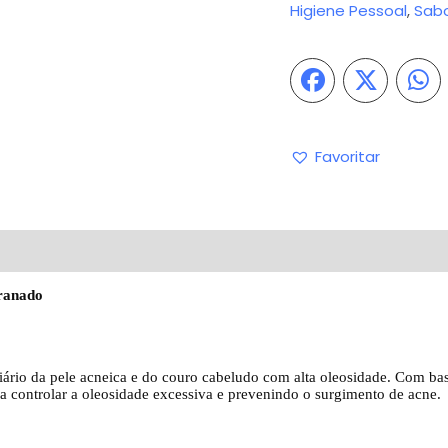
Higiene Pessoal
,
Sab
Favoritar
iações (0)
Perguntas & Respostas
Granado
diário da pele acneica e do couro cabeludo com alta oleosidade. Com b
a controlar a oleosidade excessiva e prevenindo o surgimento de acne.