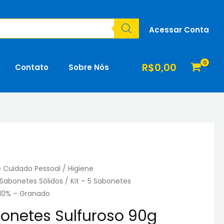
Acessar Conta
R$
0,00
Contato
Sobre Nós
e Cuidado Pessoal
/
Higiene
Sabonetes Sólidos
/ Kit – 5 Sabonetes
 10% – Granado
bonetes Sulfuroso 90g