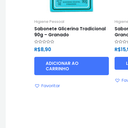
Higiene Pessoal
Higien
Sabonete Glicerina Tradicional
Sabon
90g – Granado
Gran
Avaliação
Avaliaç
R$
8,90
R$
15
0
0
de
de
5
5
ADICIONAR AO
CARRINHO
Fav
Favoritar