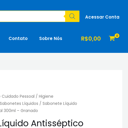
Antisséptico
Tradicional
Acessar Conta
300ml
-
Granado
R$
0,00
Contato
Sobre Nós
quantidade
e Cuidado Pessoal
/
Higiene
Sabonetes Líquidos
/ Sabonete Líquido
nal 300ml – Granado
íquido Antisséptico