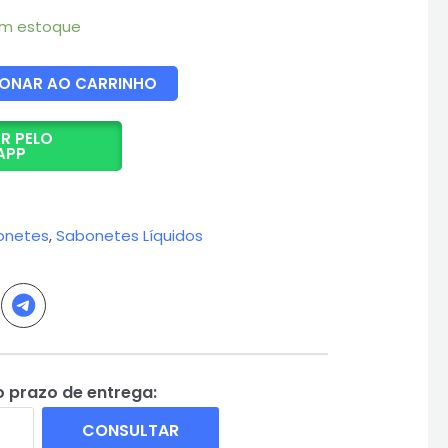
em estoque
IONAR AO CARRINHO
R PELO
APP
onetes
,
Sabonetes Líquidos
o prazo de entrega:
CONSULTAR