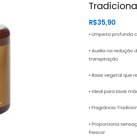
Tradicion
R$
35,90
• Limpeza profunda c
• Auxilia na redução
transpiração
• Base vegetal que 
• Ideal para lavar m
• Fragrância Tradici
• Proporciona sensa
frescor