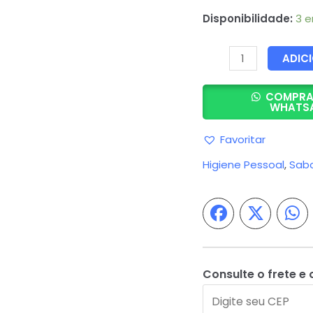
Disponibilidade:
3 
Sabonete
ADIC
Líquido
Antisséptico
COMPRA
WHATS
Tradicional
300ml
Favoritar
-
Higiene Pessoal
,
Sab
Granado
quantidade
Consulte o frete e 