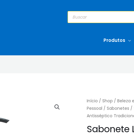
Pesquisar
produtos
Produtos
Início
/
Shop
/
Beleza 
Pessoal
/
Sabonetes
/
Antisséptico Tradicio
Sabonete L