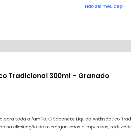
Não sei meu cep
iações (0)
Perguntas & Respostas
ico Tradicional 300ml – Granado
o para toda a família. O Sabonete Líquido Antisséptico Tra
iando na eliminação de microrganismos e impurezas, reduzin