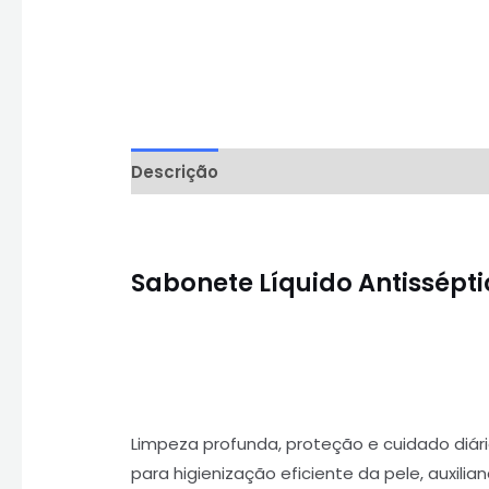
Descrição
Informação adicional
Aval
Sabonete Líquido Antissépt
Limpeza profunda, proteção e cuidado diári
para higienização eficiente da pele, auxil