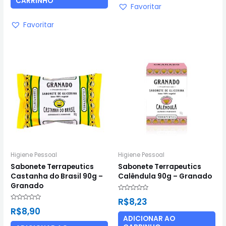
CARRINHO
Favoritar
Favoritar
Higiene Pessoal
Higiene Pessoal
Sabonete Terrapeutics
Sabonete Terrapeutics
Castanha do Brasil 90g –
Calêndula 90g – Granado
Granado
Avaliação
R$
8,23
0
Avaliação
de
R$
8,90
0
5
de
ADICIONAR AO
5