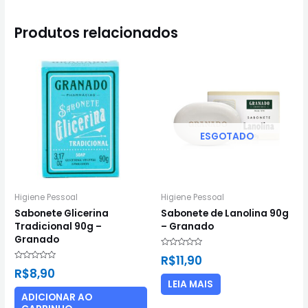
Produtos relacionados
ESGOTADO
Higiene Pessoal
Higiene Pessoal
Sabonete Glicerina
Sabonete de Lanolina 90g
Tradicional 90g –
– Granado
Granado
Avaliação
R$
11,90
0
Avaliação
de
R$
8,90
0
5
de
LEIA MAIS
5
ADICIONAR AO