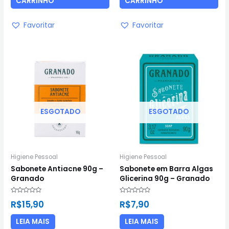
CARRINHO
CARRINHO
Favoritar
Favoritar
ESGOTADO
ESGOTADO
Higiene Pessoal
Higiene Pessoal
Sabonete Antiacne 90g –
Sabonete em Barra Algas
Granado
Glicerina 90g – Granado
Avaliação
Avaliação
R$
15,90
R$
7,90
0
0
de
de
5
5
LEIA MAIS
LEIA MAIS