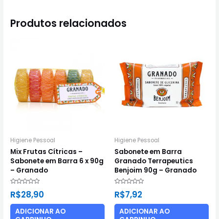
Produtos relacionados
Higiene Pessoal
Higiene Pessoal
Mix Frutas Cítricas –
Sabonete em Barra
Sabonete em Barra 6 x 90g
Granado Terrapeutics
– Granado
Benjoim 90g – Granado
Avaliação
Avaliação
R$
28,90
R$
7,92
0
0
de
de
5
5
ADICIONAR AO
ADICIONAR AO