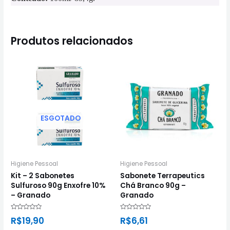
Produtos relacionados
ESGOTADO
Higiene Pessoal
Higiene Pessoal
Kit – 2 Sabonetes
Sabonete Terrapeutics
Sulfuroso 90g Enxofre 10%
Chá Branco 90g –
– Granado
Granado
Avaliação
Avaliação
R$
19,90
R$
6,61
0
0
de
de