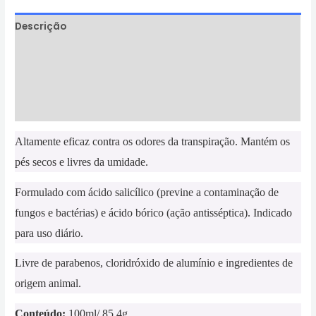
Descrição
Informação adicional
Avaliações (0)
Perguntas & Respostas
Altamente eficaz contra os odores da transpiração.
Mantém os
pés secos e livres da umidade.
Formulado com ácido salicílico (previne a contaminação de
fungos e bactérias) e ácido bórico (ação antisséptica). Indicado
para uso diário.
Livre de parabenos, cloridróxido de alumínio e ingredientes de
origem animal.
Conteúdo:
100ml/ 85,4g.