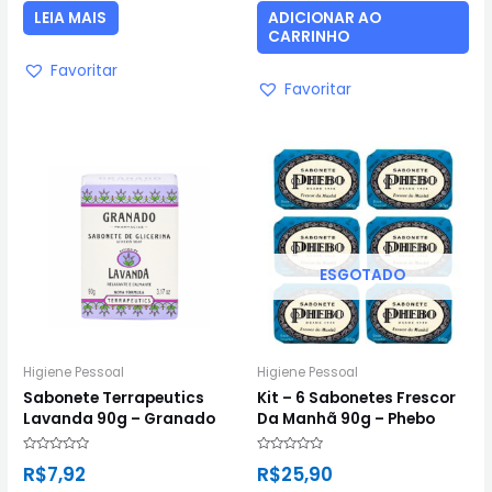
5
5
LEIA MAIS
ADICIONAR AO
CARRINHO
Favoritar
Favoritar
ESGOTADO
Higiene Pessoal
Higiene Pessoal
Sabonete Terrapeutics
Kit – 6 Sabonetes Frescor
Lavanda 90g – Granado
Da Manhã 90g – Phebo
Avaliação
Avaliação
R$
7,92
R$
25,90
0
0
de
de