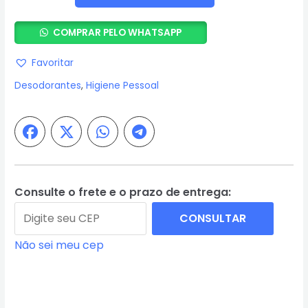
Aerosol
Pés
COMPRAR PELO WHATSAPP
Tradicional
100ml
Favoritar
-
Desodorantes
,
Higiene Pessoal
Granado
quantidade
Consulte o frete e o prazo de entrega:
CONSULTAR
Não sei meu cep