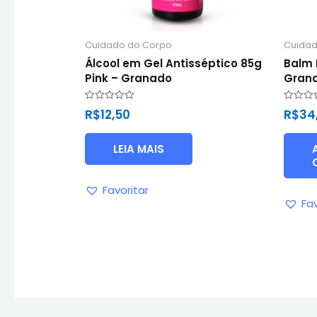
Cuidado do Corpo
Cuidad
Álcool em Gel Antisséptico 85g
Balm 
Pink – Granado
Gran
Avaliação
Avaliaç
R$
12,50
R$
34
0
0
de
de
5
5
LEIA MAIS
Favoritar
Fav