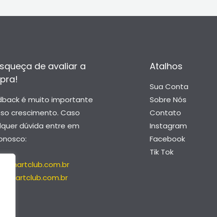
squeça de avaliar a
Atalhos
pra!
Sua Conta
dback é muito importante
Sobre Nós
sso crescimento. Caso
Contato
lquer dúvida entre em
Instagram
onosco:
Facebook
Tik Tok
@smartclub.com.br
@smartclub.com.br