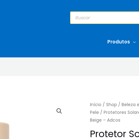
Pesquisar
produtos
Produtos
Início
/
Shop
/
Beleza 
Pele
/
Protetores Solar
Beige – Adcos
Protetor So