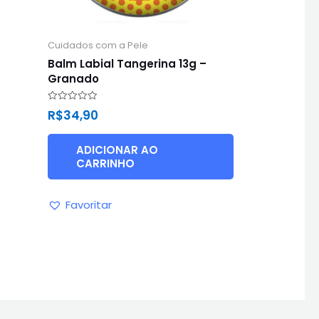
Cuidados com a Pele
Balm Labial Tangerina 13g –
Granado
Avaliação
R$
34,90
0
de
5
ADICIONAR AO
CARRINHO
Favoritar