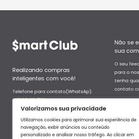
Não se e
sua com
O seu fee
Realizando compras
para o no
inteligentes com você!
tenha qua
contato c
Telefone para contato(WhatsAp):
- 61 99418-7624
–
contato
Valorizamos sua privacidade
- 61 99652-6976
–
suporte
Utilizamos cookies para aprimorar sua experiência de
navegação, exibir anúncios ou conteúdo
personalizado e analisar nosso tráfego. Ao clicar em