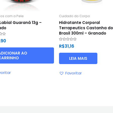
os com a Pele
Cuidado do Corpo
Labial Guaraná 13g –
Hidratante Corporal
ado
Terrapeutics Castanha do
Brasil 300ml – Granado
ão
,90
Avaliação
R$
31,16
0
de
ADICIONAR AO
5
CARRINHO
LEIA MAIS
oritar
Favoritar