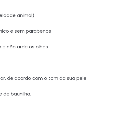
rueldade animal)
ênico e sem parabenos
 e não arde os olhos
lar, de acordo com o tom da sua pele:
e de baunilha.