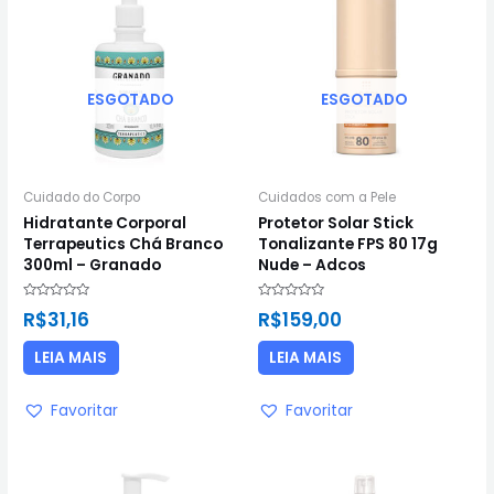
ESGOTADO
ESGOTADO
Cuidado do Corpo
Cuidados com a Pele
Hidratante Corporal
Protetor Solar Stick
Terrapeutics Chá Branco
Tonalizante FPS 80 17g
300ml – Granado
Nude – Adcos
Avaliação
Avaliação
R$
31,16
R$
159,00
0
0
de
de
5
5
LEIA MAIS
LEIA MAIS
Favoritar
Favoritar