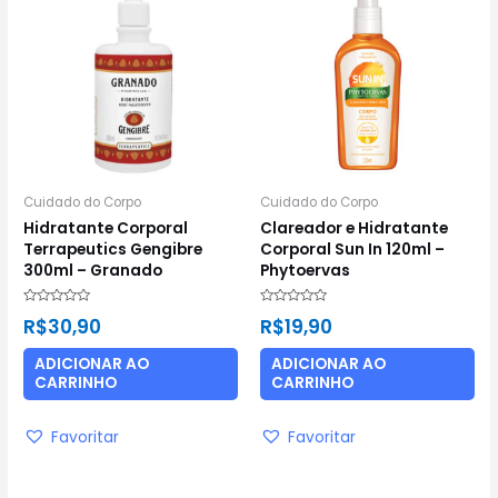
Cuidado do Corpo
Cuidado do Corpo
Hidratante Corporal
Clareador e Hidratante
Terrapeutics Gengibre
Corporal Sun In 120ml –
300ml – Granado
Phytoervas
Avaliação
Avaliação
R$
30,90
R$
19,90
0
0
de
de
5
5
ADICIONAR AO
ADICIONAR AO
CARRINHO
CARRINHO
Favoritar
Favoritar