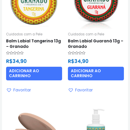
Cuidados com a Pele
Cuidados com a Pele
Balm Labial Tangerina 13g
Balm Labial Guaraná 13g –
– Granado
Granado
Avaliação
Avaliação
R$
34,90
R$
34,90
0
0
de
de
5
5
ADICIONAR AO
ADICIONAR AO
CARRINHO
CARRINHO
Favoritar
Favoritar