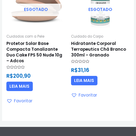
ESGOTADO
ESGOTADO
Cuidados com a Pele
Cuidado do Corpo
Protetor Solar Base
Hidratante Corporal
Compacta Tonalizante
Terrapeutics Chá Branco
Duo Cake FPS 50 Nude 10g
300ml – Granado
– Adcos
Avaliação
R$
31,16
0
Avaliação
de
R$
200,90
0
5
de
LEIA MAIS
5
LEIA MAIS
Favoritar
Favoritar