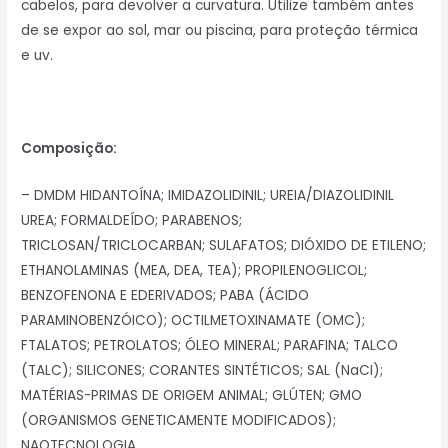
cabelos, para devolver a curvatura. Utilize também antes
de se expor ao sol, mar ou piscina, para proteção térmica
e uv.
Composição:
– DMDM HIDANTOÍNA; IMIDAZOLIDINIL; UREIA/DIAZOLIDINIL
UREA; FORMALDEÍDO; PARABENOS;
TRICLOSAN/TRICLOCARBAN; SULAFATOS; DIÓXIDO DE ETILENO;
ETHANOLAMINAS (MEA, DEA, TEA); PROPILENOGLICOL;
BENZOFENONA E EDERIVADOS; PABA (ÁCIDO
PARAMINOBENZÓICO); OCTILMETOXINAMATE (OMC);
FTALATOS; PETROLATOS; ÓLEO MINERAL; PARAFINA; TALCO
(TALC); SILICONES; CORANTES SINTÉTICOS; SAL (NaCI);
MATÉRIAS-PRIMAS DE ORIGEM ANIMAL; GLÚTEN; GMO
(ORGANISMOS GENETICAMENTE MODIFICADOS);
NAOTECNOLOGIA.