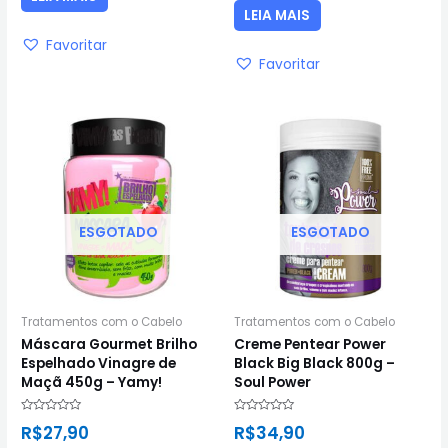
5
LEIA MAIS
Favoritar
Favoritar
ESGOTADO
ESGOTADO
Tratamentos com o Cabelo
Tratamentos com o Cabelo
Máscara Gourmet Brilho
Creme Pentear Power
Espelhado Vinagre de
Black Big Black 800g –
Maçã 450g – Yamy!
Soul Power
Avaliação
Avaliação
R$
27,90
R$
34,90
0
0
de
de