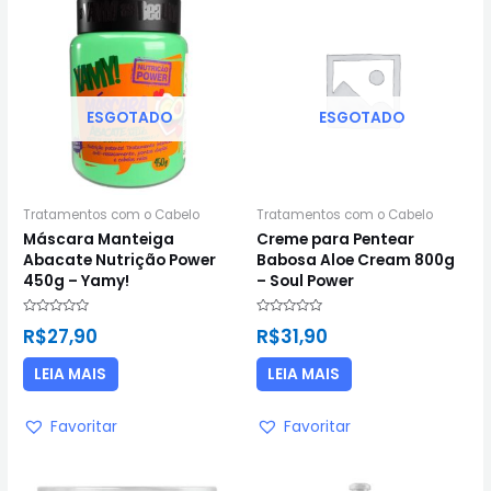
ESGOTADO
ESGOTADO
Tratamentos com o Cabelo
Tratamentos com o Cabelo
Máscara Manteiga
Creme para Pentear
Abacate Nutrição Power
Babosa Aloe Cream 800g
450g – Yamy!
– Soul Power
Avaliação
Avaliação
R$
27,90
R$
31,90
0
0
de
de
5
5
LEIA MAIS
LEIA MAIS
Favoritar
Favoritar