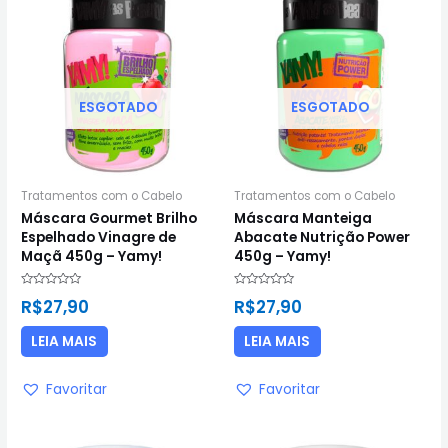
ESGOTADO
ESGOTADO
Tratamentos com o Cabelo
Tratamentos com o Cabelo
Máscara Gourmet Brilho
Máscara Manteiga
Espelhado Vinagre de
Abacate Nutrição Power
Maçã 450g – Yamy!
450g – Yamy!
Avaliação
Avaliação
R$
27,90
R$
27,90
0
0
de
de
5
5
LEIA MAIS
LEIA MAIS
Favoritar
Favoritar