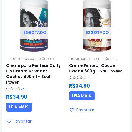
ESGOTADO
ESGOTADO
Tratamentos com o Cabelo
Tratamentos com o Cabelo
Creme para Pentear Curly
Creme Pentear Coco e
On Cream Ativador
Cacau 800g – Soul Power
Cachos 800ml – Soul
Power
Avaliação
R$
34,90
0
de
5
Avaliação
LEIA MAIS
R$
34,90
0
de
5
LEIA MAIS
Favoritar
Favoritar