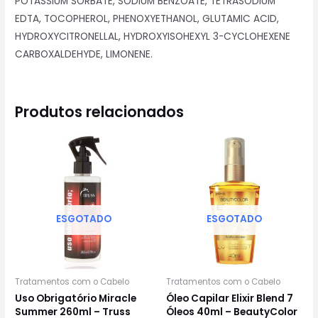
POTASSIUM SORBATE, SODIUM BENZOATE, TETRASODIUM
EDTA, TOCOPHEROL, PHENOXYETHANOL, GLUTAMIC ACID,
HYDROXYCITRONELLAL, HYDROXYISOHEXYL 3-CYCLOHEXENE
CARBOXALDEHYDE, LIMONENE.
Produtos relacionados
ESGOTADO
ESGOTADO
Tratamentos com o Cabelo
Tratamentos com o Cabelo
Uso Obrigatório Miracle
Óleo Capilar Elixir Blend 7
Summer 260ml – Truss
Óleos 40ml – BeautyColor