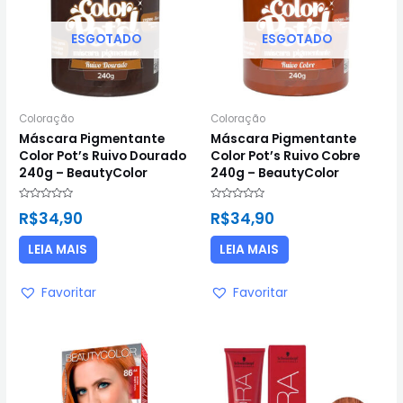
ESGOTADO
ESGOTADO
Coloração
Coloração
Máscara Pigmentante
Máscara Pigmentante
Color Pot’s Ruivo Dourado
Color Pot’s Ruivo Cobre
240g – BeautyColor
240g – BeautyColor
Avaliação
Avaliação
R$
34,90
R$
34,90
0
0
de
de
5
5
LEIA MAIS
LEIA MAIS
Favoritar
Favoritar