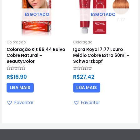
ESGOTADO
ESGOTADO
Coloração
Coloração
Coloração Kit 86.44 Ruivo
Igora Royal 7.77 Louro
Cobre Natural –
Médio Cobre Extra 60ml –
BeautyColor
Schwarzkopf
Avaliação
Avaliação
R$
16,90
R$
27,42
0
0
de
de
5
5
LEIA MAIS
LEIA MAIS
Favoritar
Favoritar