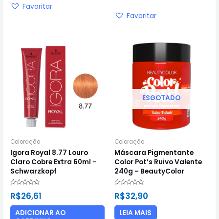
Favoritar
Favoritar
ESGOTADO
Coloração
Coloração
Igora Royal 8.77 Louro
Máscara Pigmentante
Claro Cobre Extra 60ml –
Color Pot’s Ruivo Valente
Schwarzkopf
240g – BeautyColor
Avaliação
Avaliação
R$
26,61
R$
32,90
0
0
de
de
5
5
ADICIONAR AO
LEIA MAIS