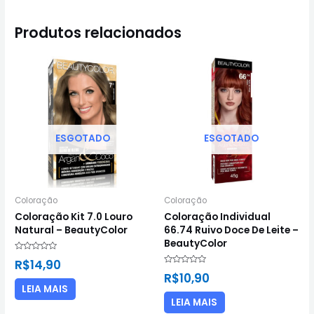
Produtos relacionados
ESGOTADO
ESGOTADO
Coloração
Coloração
Coloração Kit 7.0 Louro
Coloração Individual
Natural – BeautyColor
66.74 Ruivo Doce De Leite –
BeautyColor
Avaliação
R$
14,90
0
Avaliação
de
R$
10,90
0
5
de
LEIA MAIS
5
LEIA MAIS