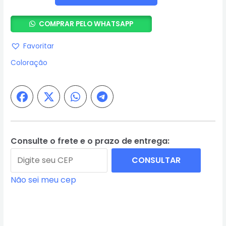
-
5
COMPRAR PELO WHATSAPP
Unidades
Igora
Favoritar
Fashion
Coloração
Lights
L.77
Cobre
Extra
60ml
-
Schwarzkopf
Consulte o frete e o prazo de entrega:
quantidade
CONSULTAR
Não sei meu cep