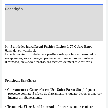
Descrição
Informação adicional
Avaliações (0)
Perguntas & Respostas
Kit 5 unidades
Igora Royal Fashion Lights L-77 Cobre Extra
60ml
da Schwarzkopf.
Especialmente formulada para profissionais que buscam resultados
excepcionais, esta coloração permanente oferece tons vibrantes e
luminosos, elevando o padrão das técnicas de mechas e reflexos.
Principais Benefícios:
•
Clareamento e Coloração em Um Único Passo:
Simplifique o
processo com até 5 níveis de clareamento enquanto deposita uma cor
intensa simultaneamente.
•
Tecnologia Fibre Bond Integrada:
Protege as pontes capilares