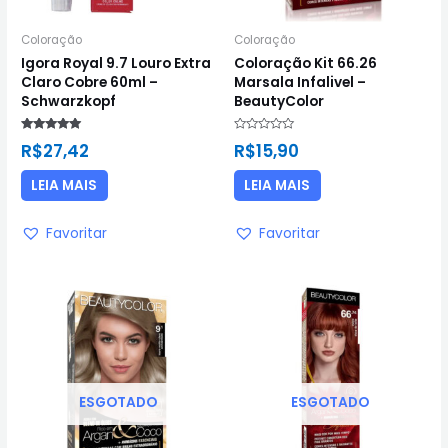
Coloração
Coloração
Igora Royal 9.7 Louro Extra
Coloração Kit 66.26
Claro Cobre 60ml –
Marsala Infalivel –
Schwarzkopf
BeautyColor
Avaliação
Avaliação
R$
27,42
R$
15,90
5.00
0
de 5
de
5
LEIA MAIS
LEIA MAIS
Favoritar
Favoritar
ESGOTADO
ESGOTADO