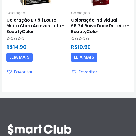
Coloração
Coloração
Coloração Kit 9.1 Louro
Coloração Individual
Muito Claro Acinzentado –
66.74 Ruivo Doce De Leite –
BeautyColor
BeautyColor
Avaliação
Avaliação
R$
14,90
R$
10,90
0
0
de
de
5
5
LEIA MAIS
LEIA MAIS
Favoritar
Favoritar