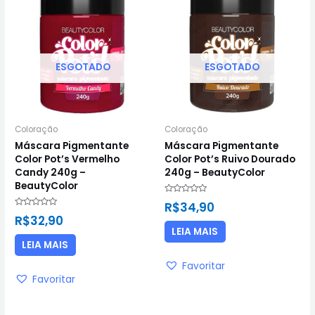
ESGOTADO
ESGOTADO
Coloração
Coloração
Máscara Pigmentante
Máscara Pigmentante
Color Pot’s Vermelho
Color Pot’s Ruivo Dourado
Candy 240g –
240g – BeautyColor
BeautyColor
Avaliação
R$
34,90
0
Avaliação
de
R$
32,90
0
5
de
LEIA MAIS
5
LEIA MAIS
Favoritar
Favoritar