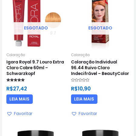
ESGOTADO
ESGOTADO
Coloração
Coloração
Igora Royal 9.7 Louro Extra
Coloração Individual
Claro Cobre 60ml –
96.44 Ruivo Claro
Schwarzkopf
Indecifrável – BeautyColor
Avaliação
Avaliação
R$
27,42
R$
10,90
5.00
0
de 5
de
5
LEIA MAIS
LEIA MAIS
Favoritar
Favoritar