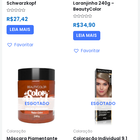
Schwarzkopf
Laranjinha 240g –
BeautyColor
Avaliação
R$
27,42
0
Avaliação
de
R$
34,90
0
5
de
LEIA MAIS
5
LEIA MAIS
Favoritar
Favoritar
ESGOTADO
ESGOTADO
Coloração
Coloração
Máscara Pigmentante
Coloração Individual 9.1