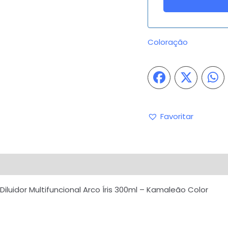
Coloração
Favoritar
iações (0)
Perguntas & Respostas
luidor Multifuncional Arco Íris 300ml – Kamaleão Color