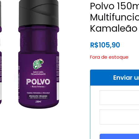
Polvo 150m
Multifunci
Kamaleão 
R$
105,90
Fora de estoque
Enviar 