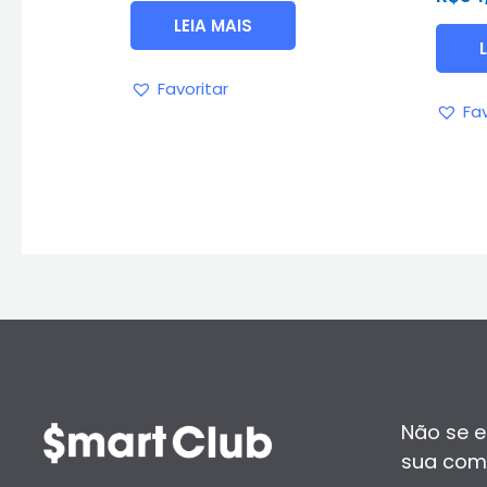
5
de
LEIA MAIS
5
Favoritar
Fav
Não se e
sua com