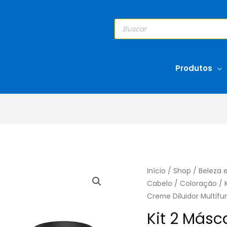
Pesquisar
produtos
Produtos
Início
/
Shop
/
Beleza 
Cabelo
/
Coloração
/ 
Creme Diluidor Multifu
Kit 2 Más