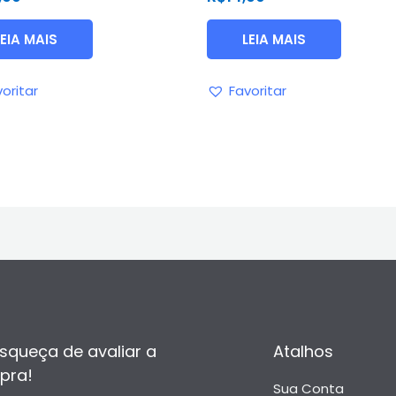
de
5
LEIA MAIS
LEIA MAIS
oritar
Favoritar
squeça de avaliar a
Atalhos
pra!
Sua Conta