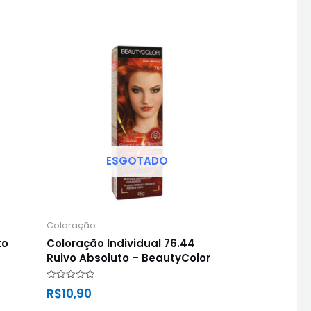
ESGOTADO
Coloração
to
Coloração Individual 76.44
Ruivo Absoluto – BeautyColor
Avaliação
R$
10,90
0
de