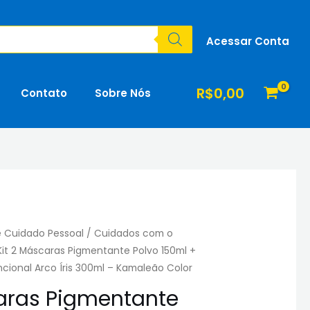
Acessar Conta
R$
0,00
Contato
Sobre Nós
e Cuidado Pessoal
/
Cuidados com o
Kit 2 Máscaras Pigmentante Polvo 150ml +
ncional Arco Íris 300ml – Kamaleão Color
caras Pigmentante