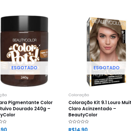
ESGOTADO
ESGOTADO
ação
Coloração
ra Pigmentante Color
Coloração Kit 9.1 Louro Mui
 Ruivo Dourado 240g –
Claro Acinzentado –
yColor
BeautyColor
ão
Avaliação
,90
R$
14,90
0