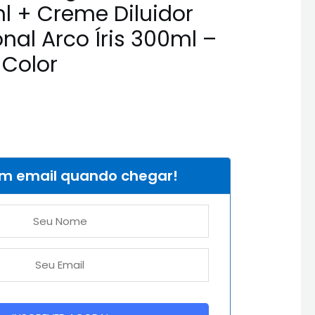
l + Creme Diluidor
onal Arco Íris 300ml –
Color
um email quando chegar!