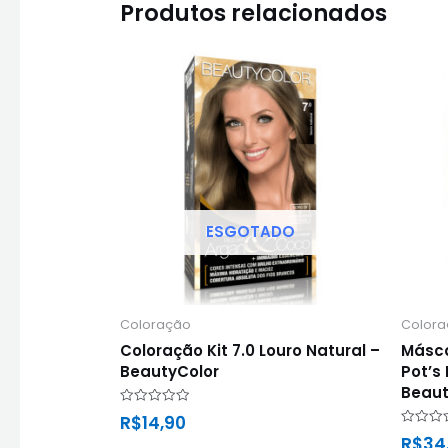
Produtos relacionados
ESGOTADO
Coloração
Color
Coloração Kit 7.0 Louro Natural –
Másca
BeautyColor
Pot’s
Beaut
Avaliação
R$
14,90
0
Avaliaç
R$
34
de
0