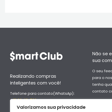
Não se e
sua com
O seu fee
Realizando compras
para o no
inteligentes com você!
tenha qua
contato c
Telefone para contato(WhatsAp):
- 61 99418-7624
–
contato
Valorizamos sua privacidade
- 61 99652-6976
–
suporte