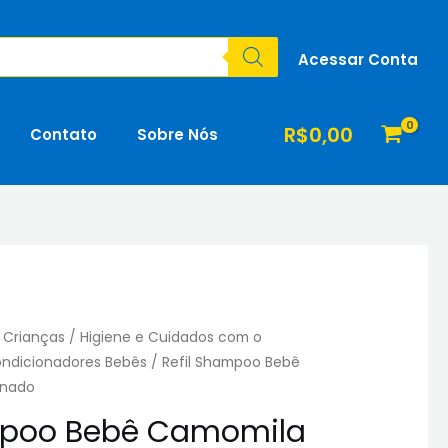
Acessar Conta
R$
0,00
Contato
Sobre Nós
 Crianças
/
Higiene e Cuidados com o
ndicionadores Bebês
/ Refil Shampoo Bebê
anado
mpoo Bebê Camomila