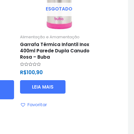
ESGOTADO
Alimentação e Amamentação
Garrafa Térmica Infantil Inox
400ml Parede Dupla Canudo
a
Rosa – Buba
Avaliação
R$
100,90
0
de
5
LEIA MAIS
Favoritar