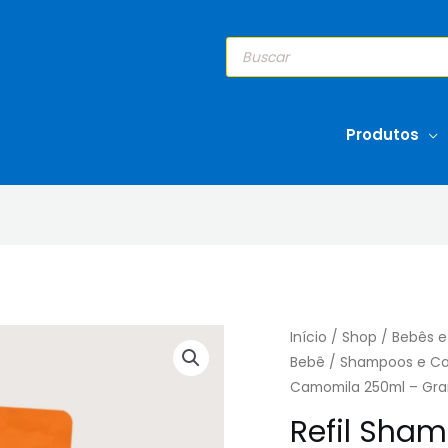
Pesquisar
produtos
Produtos
Início
/
Shop
/
Bebês e
Bebê
/
Shampoos e Co
Camomila 250ml – Gr
Refil Sha