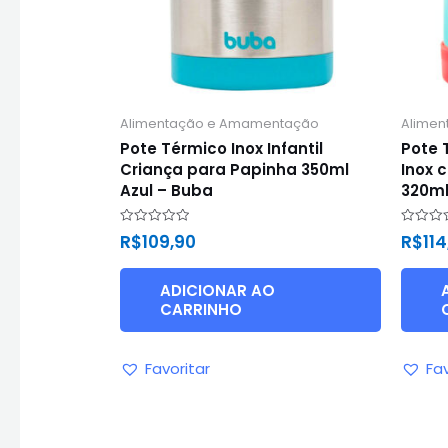
Alimentação e Amamentação
Alime
Pote Térmico Inox Infantil
Pote 
Criança para Papinha 350ml
Inox 
Azul – Buba
320ml
Avaliação
Avaliaç
R$
109,90
R$
11
0
0
de
de
5
5
ADICIONAR AO
CARRINHO
Favoritar
Fav