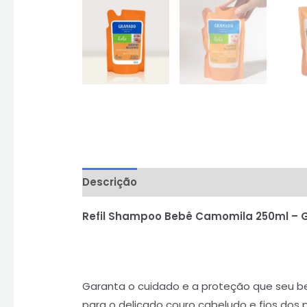
Descrição
Informação adicional
Aval
Refil Shampoo Bebê Camomila 250ml – 
Garanta o cuidado e a proteção que seu
para o delicado couro cabeludo e fios dos