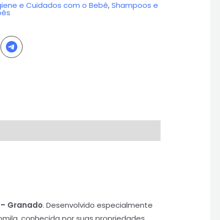
giene e Cuidados com o Bebê
,
Shampoos e
bês
 – Granado
. Desenvolvido especialmente
mila, conhecida por suas propriedades