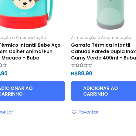
ntação e Amamentação
Alimentação e Amamentação
Térmico Infantil Bebe Aço
Garrafa Térmica Infantil
com Colher Animal Fun
Canudo Parede Dupla Inox
 Macaco – Buba
Gumy Verde 400ml – Bub
ão
Avaliação
4,90
R$
88,90
0
de
5
ADICIONAR AO
ADICIONAR AO
CARRINHO
CARRINHO
oritar
Favoritar