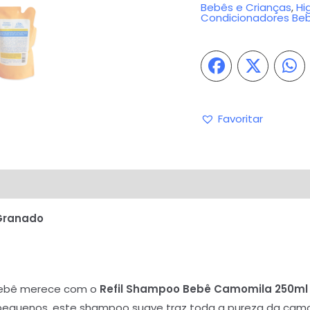
Bebês e Crianças
,
Hi
Condicionadores Be
Favoritar
iações (0)
Perguntas & Respostas
Granado
 bebê merece com o
Refil Shampoo Bebê Camomila 250ml
 pequenos, este shampoo suave traz toda a pureza da camo