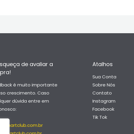
squeça de avaliar a
Atalhos
pra!
Sua Conta
dback é muito importante
Sobre Nós
sso crescimento. Caso
Contato
lquer dúvida entre em
Instagram
onosco:
Facebook
Tik Tok
@smartclub.com.br
@smartclub.com.br