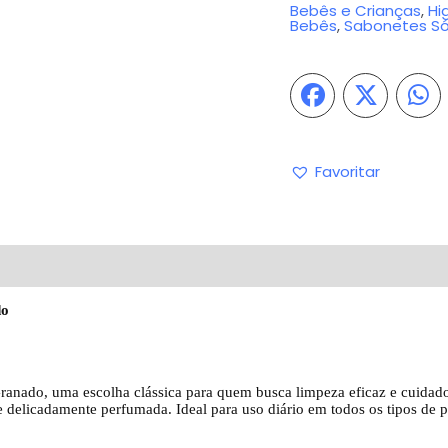
Bebês e Crianças
,
Hi
Bebês
,
Sabonetes Só
Favoritar
iações (0)
Perguntas & Respostas
do
ranado, uma escolha clássica para quem busca limpeza eficaz e cuidado 
 delicadamente perfumada. Ideal para uso diário em todos os tipos de p