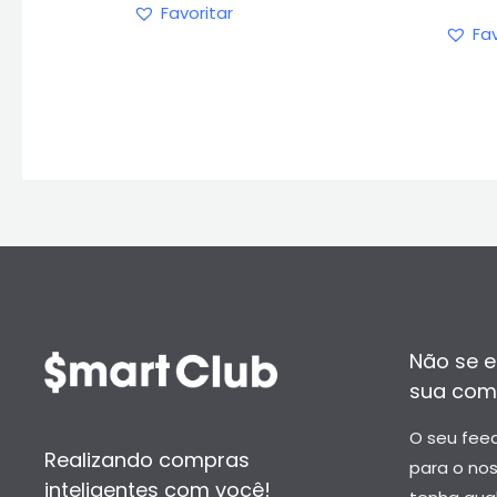
Favoritar
Fav
Não se e
sua com
O seu fee
Realizando compras
para o no
inteligentes com você!