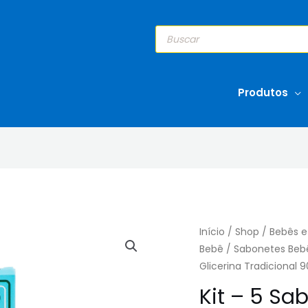
Pesquisar
produtos
Produtos
Início
/
Shop
/
Bebês e
Bebê
/
Sabonetes Beb
Glicerina Tradicional
Kit – 5 Sa