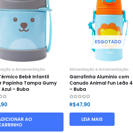
ESGOTADO
ntação e Amamentação
Alimentação e Amamentação
Térmico Bebê Infantil
Garrafinha Aluminio com
er Papinha Tampa Gumy
Canudo Animal Fun Leão 
 Azul – Buba
– Buba
ão
Avaliação
4,90
R$
47,90
0
de
5
ADICIONAR AO
LEIA MAIS
CARRINHO