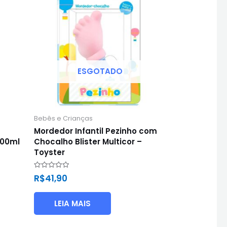
ESGOTADO
Bebês e Crianças
Mordedor Infantil Pezinho com
400ml
Chocalho Blister Multicor –
Toyster
Avaliação
R$
41,90
0
de
5
LEIA MAIS