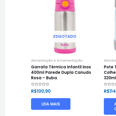
ESGOTADO
Alimentação e Amamentação
Alime
Garrafa Térmica Infantil Inox
Pote 
400ml Parede Dupla Canudo
Colh
Rosa – Buba
320ml
Avaliação
Avaliaç
R$
100,90
R$
11
0
0
de
de
5
5
LEIA MAIS