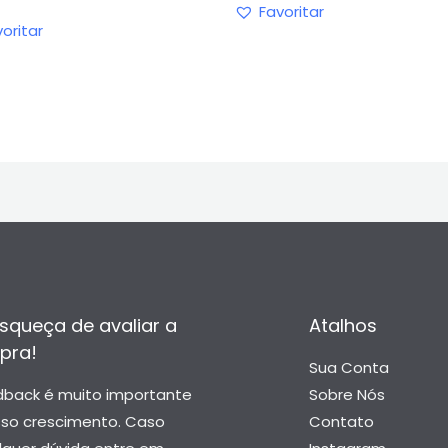
Favoritar
oritar
squeça de avaliar a
Atalhos
pra!
Sua Conta
dback é muito importante
Sobre Nós
sso crescimento. Caso
Contato