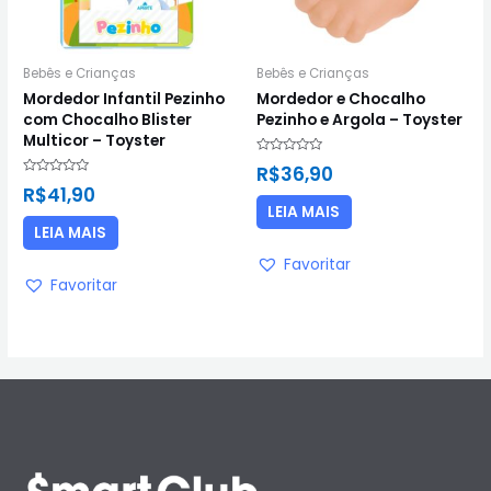
Bebês e Crianças
Bebês e Crianças
Mordedor Infantil Pezinho
Mordedor e Chocalho
com Chocalho Blister
Pezinho e Argola – Toyster
Multicor – Toyster
Avaliação
R$
36,90
0
Avaliação
de
R$
41,90
0
5
de
LEIA MAIS
5
LEIA MAIS
Favoritar
Favoritar