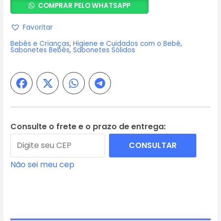
COMPRAR PELO WHATSAPP
Sabonetes
Bebê
Favoritar
Calêndula
Bebês e Crianças
,
Higiene e Cuidados com o Bebê
,
90g
Sabonetes Bebês
,
Sabonetes Sólidos
-
Granado
quantidade
Consulte o frete e o prazo de entrega:
CONSULTAR
Não sei meu cep