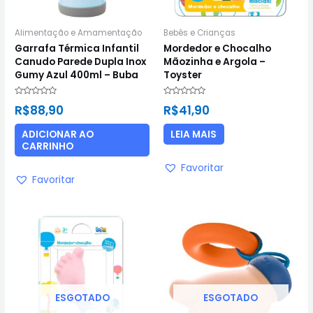
Alimentação e Amamentação
Bebês e Crianças
Garrafa Térmica Infantil
Mordedor e Chocalho
Canudo Parede Dupla Inox
Mãozinha e Argola –
Gumy Azul 400ml – Buba
Toyster
Avaliação
Avaliação
R$
88,90
R$
41,90
0
0
de
de
5
5
ADICIONAR AO
LEIA MAIS
CARRINHO
Favoritar
Favoritar
ESGOTADO
ESGOTADO