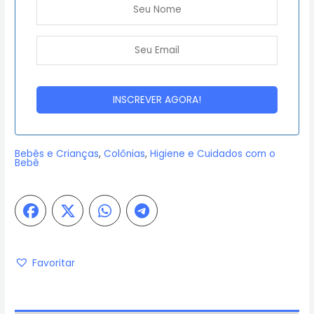
Bebês e Crianças
,
Colônias
,
Higiene e Cuidados com o
Bebê
Favoritar