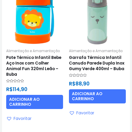
Alimentação e Amamentação
Alimentação e Amamentação
Pote Térmico Infantil Bebe
Garrafa Térmica Infantil
Aço Inox com Colher
Canudo Parede Dupla Inox
Animal Fun 320ml Leão –
Gumy Verde 400ml – Buba
Buba
Avaliação
R$
88,90
0
Avaliação
de
R$
114,90
0
5
de
ADICIONAR AO
5
CARRINHO
ADICIONAR AO
CARRINHO
Favoritar
Favoritar