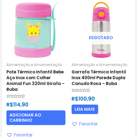
ESGOTADO
Alimentação e Amamentação
Alimentação e Amamentação
Pote Térmico Infantil Bebe
Garrafa Térmica Infantil
Aço Inox com Colher
Inox 400ml Parede Dupla
Animal Fun 320ml Girafa –
Canudo Rosa – Buba
Buba
Avaliação
R$
100,90
0
Avaliação
de
R$
114,90
0
5
de
LEIA MAIS
5
ADICIONAR AO
CARRINHO
Favoritar
Favoritar