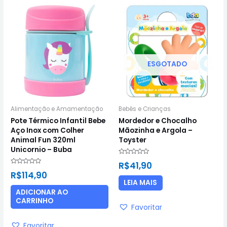
ESGOTADO
Alimentação e Amamentação
Bebês e Crianças
Pote Térmico Infantil Bebe
Mordedor e Chocalho
Aço Inox com Colher
Mãozinha e Argola –
Animal Fun 320ml
Toyster
Unicornio – Buba
Avaliação
R$
41,90
0
Avaliação
de
R$
114,90
0
5
de
LEIA MAIS
5
ADICIONAR AO
CARRINHO
Favoritar
Favoritar