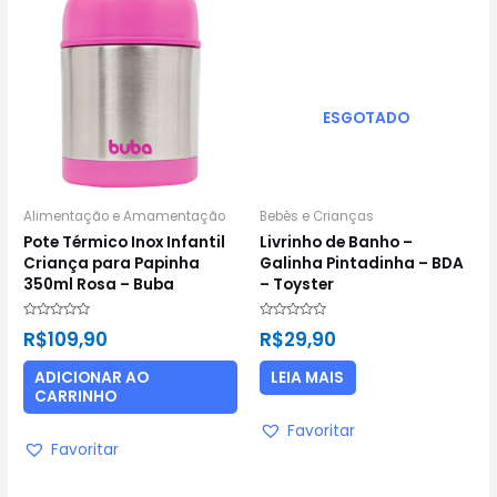
ESGOTADO
Alimentação e Amamentação
Bebês e Crianças
Pote Térmico Inox Infantil
Livrinho de Banho –
Criança para Papinha
Galinha Pintadinha – BDA
350ml Rosa – Buba
– Toyster
Avaliação
Avaliação
R$
109,90
R$
29,90
0
0
de
de
5
5
ADICIONAR AO
LEIA MAIS
CARRINHO
Favoritar
Favoritar